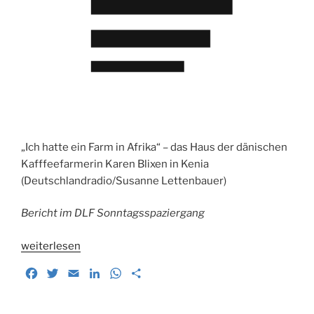
„Ich hatte ein Farm in Afrika“ – das Haus der dänischen
Kafffeefarmerin Karen Blixen in Kenia
(Deutschlandradio/Susanne Lettenbauer)
Bericht im DLF Sonntagsspaziergang
„Auf
weiterlesen
den
F
T
E
L
W
T
Spuren
a
w
m
i
h
e
von
c
i
a
n
a
i
Karen