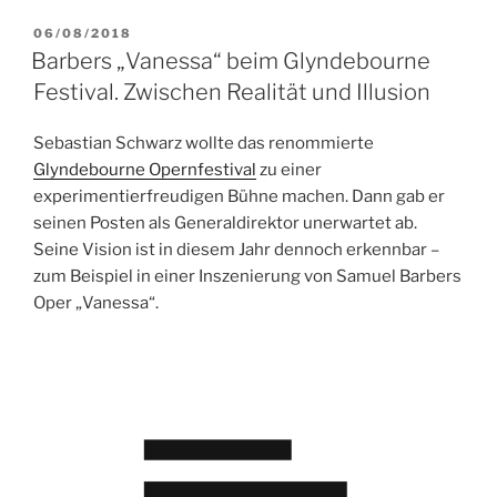
c
i
a
n
a
i
zweite
e
t
i
k
t
l
VERÖFFENTLICHT
06/08/2018
Leben
b
t
l
e
s
e
AM
Barbers „Vanessa“ beim Glyndebourne
des
o
e
d
A
n
Festival. Zwischen Realität und Illusion
Wolfgang
o
r
I
p
Beltracchi.“
k
n
p
Sebastian Schwarz wollte das renommierte
Glyndebourne Opernfestival
zu einer
experimentierfreudigen Bühne machen. Dann gab er
seinen Posten als Generaldirektor unerwartet ab.
Seine Vision ist in diesem Jahr dennoch erkennbar –
zum Beispiel in einer Inszenierung von Samuel Barbers
Oper „Vanessa“.