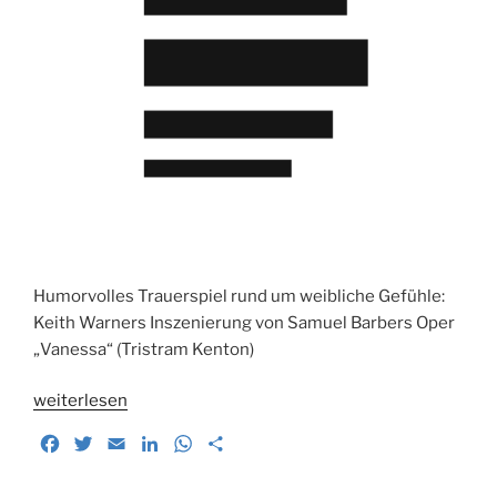
Humorvolles Trauerspiel rund um weibliche Gefühle:
Keith Warners Inszenierung von Samuel Barbers Oper
„Vanessa“ (Tristram Kenton)
„Barbers
weiterlesen
„Vanessa“
F
T
E
L
W
T
beim
a
w
m
i
h
e
Glyndebourne
c
i
a
n
a
i