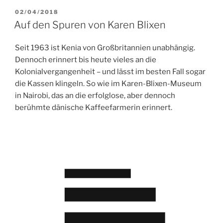
Festival.
e
t
i
k
t
l
VERÖFFENTLICHT
02/04/2018
Zwischen
b
t
l
e
s
e
AM
Auf den Spuren von Karen Blixen
Realität
o
e
d
A
n
und
o
r
I
p
Seit 1963 ist Kenia von Großbritannien unabhängig.
Illusion“
k
n
p
Dennoch erinnert bis heute vieles an die
Kolonialvergangenheit – und lässt im besten Fall sogar
die Kassen klingeln. So wie im Karen-Blixen-Museum
in Nairobi, das an die erfolglose, aber dennoch
berühmte dänische Kaffeefarmerin erinnert.