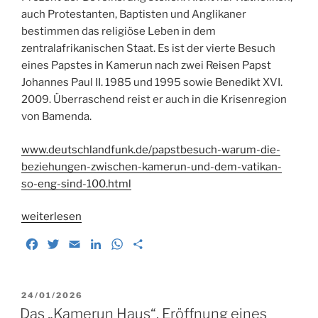
auch Protestanten, Baptisten und Anglikaner
bestimmen das religiöse Leben in dem
zentralafrikanischen Staat. Es ist der vierte Besuch
eines Papstes in Kamerun nach zwei Reisen Papst
Johannes Paul II. 1985 und 1995 sowie Benedikt XVI.
2009. Überraschend reist er auch in die Krisenregion
von Bamenda.
www.deutschlandfunk.de/papstbesuch-warum-die-
beziehungen-zwischen-kamerun-und-dem-vatikan-
so-eng-sind-100.html
„Erwartungen
weiterlesen
an
F
T
E
L
W
T
den
a
w
m
i
h
e
Papst-
c
i
a
n
a
i
Besuch
e
t
i
k
t
l
VERÖFFENTLICHT
24/01/2026
in
b
t
l
e
s
e
AM
Das „Kamerun Haus“. Eröffnung eines