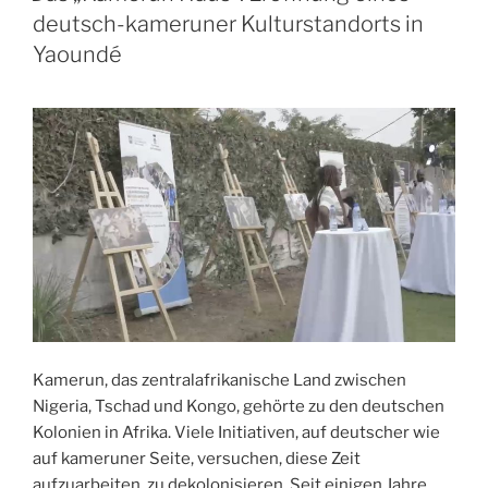
Kamerun“
o
e
d
A
n
deutsch-kameruner Kulturstandorts in
o
r
I
p
Yaoundé
k
n
p
Kamerun, das zentralafrikanische Land zwischen
Nigeria, Tschad und Kongo, gehörte zu den deutschen
Kolonien in Afrika. Viele Initiativen, auf deutscher wie
auf kameruner Seite, versuchen, diese Zeit
aufzuarbeiten, zu dekolonisieren. Seit einigen Jahre