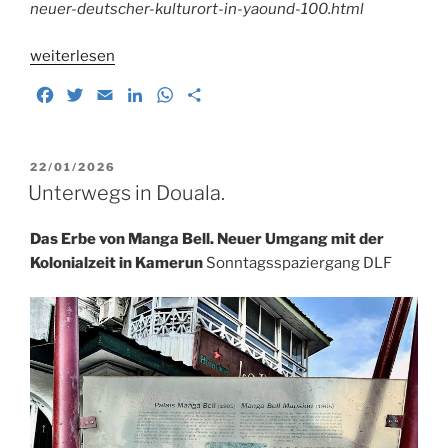
neuer-deutscher-kulturort-in-yaound-100.html
„Das
weiterlesen
„Kamerun
F
T
E
L
W
T
Haus“.
a
w
m
i
h
e
Eröffnung
c
i
a
n
a
i
eines
e
t
i
k
t
l
VERÖFFENTLICHT
22/01/2026
deutsch-
b
t
l
e
s
e
AM
Unterwegs in Douala.
kameruner
o
e
d
A
n
Kulturstandorts
o
r
I
p
Das Erbe von Manga Bell. Neuer Umgang mit der
in
k
n
p
Kolonialzeit in Kamerun
Sonntagsspaziergang DLF
Yaoundé“