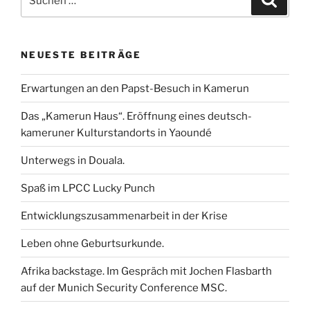
nach:
o
e
d
A
n
o
r
I
p
k
n
p
NEUESTE BEITRÄGE
Erwartungen an den Papst-Besuch in Kamerun
Das „Kamerun Haus“. Eröffnung eines deutsch-
kameruner Kulturstandorts in Yaoundé
Unterwegs in Douala.
Spaß im LPCC Lucky Punch
Entwicklungszusammenarbeit in der Krise
Leben ohne Geburtsurkunde.
Afrika backstage. Im Gespräch mit Jochen Flasbarth
auf der Munich Security Conference MSC.