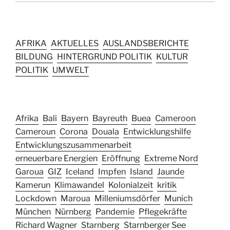
AFRIKA
AKTUELLES
AUSLANDSBERICHTE
BILDUNG
HINTERGRUND POLITIK
KULTUR
POLITIK
UMWELT
Afrika
Bali
Bayern
Bayreuth
Buea
Cameroon
Cameroun
Corona
Douala
Entwicklungshilfe
Entwicklungszusammenarbeit
erneuerbare Energien
Eröffnung
Extreme Nord
Garoua
GIZ
Iceland
Impfen
Island
Jaunde
Kamerun
Klimawandel
Kolonialzeit
kritik
Lockdown
Maroua
Milleniumsdörfer
Munich
München
Nürnberg
Pandemie
Pflegekräfte
Richard Wagner
Starnberg
Starnberger See