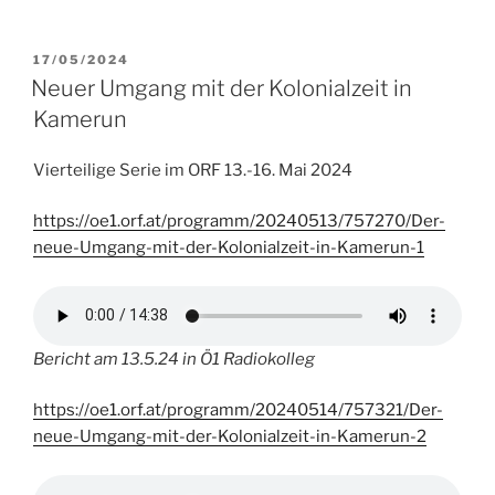
a
w
m
i
h
e
c
i
a
n
a
i
e
t
i
k
t
l
VERÖFFENTLICHT
17/05/2024
b
t
l
e
s
e
AM
Neuer Umgang mit der Kolonialzeit in
o
e
d
A
n
Kamerun
o
r
I
p
k
n
p
Vierteilige Serie im ORF 13.-16. Mai 2024
https://oe1.orf.at/programm/20240513/757270/Der-
neue-Umgang-mit-der-Kolonialzeit-in-Kamerun-1
Bericht am 13.5.24 in Ö1 Radiokolleg
https://oe1.orf.at/programm/20240514/757321/Der-
neue-Umgang-mit-der-Kolonialzeit-in-Kamerun-2