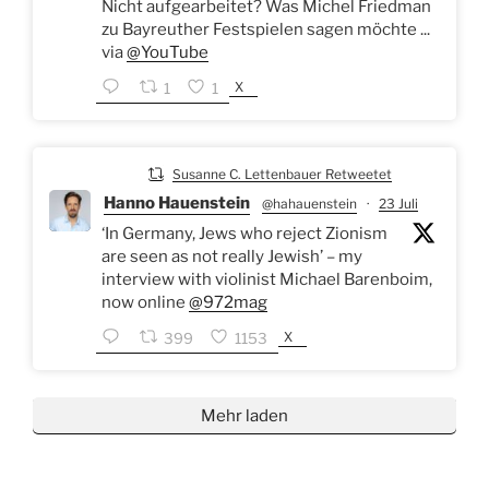
Nicht aufgearbeitet? Was Michel Friedman
zu Bayreuther Festspielen sagen möchte ...
via
@YouTube
X
1
1
Susanne C. Lettenbauer Retweetet
Hanno Hauenstein
@hahauenstein
·
23 Juli
‘In Germany, Jews who reject Zionism
are seen as not really Jewish’ – my
interview with violinist Michael Barenboim,
now online
@972mag
X
399
1153
Mehr laden