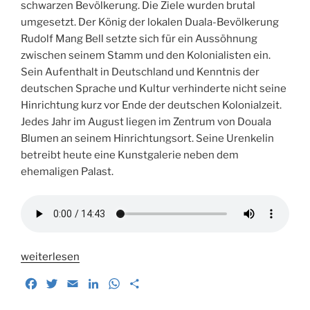
schwarzen Bevölkerung. Die Ziele wurden brutal
umgesetzt. Der König der lokalen Duala-Bevölkerung
Rudolf Mang Bell setzte sich für ein Aussöhnung
zwischen seinem Stamm und den Kolonialisten ein.
Sein Aufenthalt in Deutschland und Kenntnis der
deutschen Sprache und Kultur verhinderte nicht seine
Hinrichtung kurz vor Ende der deutschen Kolonialzeit.
Jedes Jahr im August liegen im Zentrum von Douala
Blumen an seinem Hinrichtungsort. Seine Urenkelin
betreibt heute eine Kunstgalerie neben dem
ehemaligen Palast.
„Unterwegs
weiterlesen
in
F
T
E
L
W
T
Douala.“
a
w
m
i
h
e