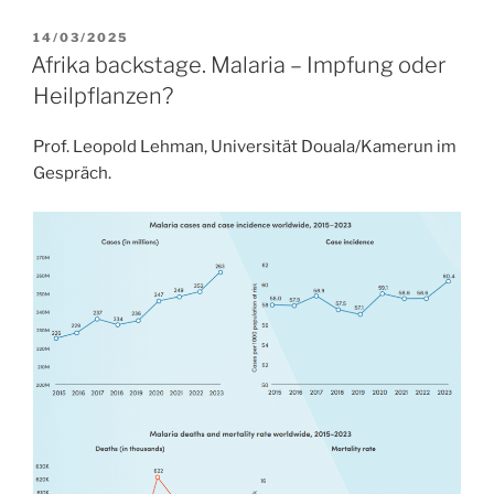
c
i
a
n
a
i
e
t
i
k
t
l
VERÖFFENTLICHT
14/03/2025
b
t
l
e
s
e
AM
Afrika backstage. Malaria – Impfung oder
o
e
d
A
n
Heilpflanzen?
o
r
I
p
k
n
p
Prof. Leopold Lehman, Universität Douala/Kamerun im
Gespräch.