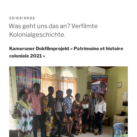
a
w
m
i
h
e
c
i
a
n
a
i
e
t
i
k
t
l
VERÖFFENTLICHT
12/03/2022
b
t
l
e
s
e
AM
Was geht uns das an? Verfilmte
o
e
d
A
n
Kolonialgeschichte.
o
r
I
p
k
n
p
Kameruner Dokfilmprojekt « Patrimoine et histoire
coloniale 2021 »