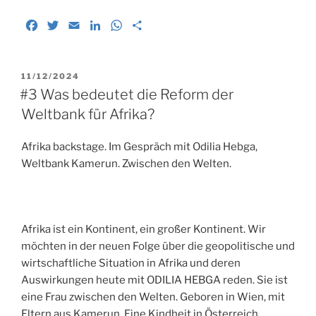
F
T
E
L
W
T
a
w
m
i
h
e
c
i
a
n
a
i
e
t
i
k
t
l
VERÖFFENTLICHT
11/12/2024
b
t
l
e
s
e
AM
#3 Was bedeutet die Reform der
o
e
d
A
n
Weltbank für Afrika?
o
r
I
p
k
n
p
Afrika backstage. Im Gespräch mit Odilia Hebga,
Weltbank Kamerun. Zwischen den Welten.
Afrika ist ein Kontinent, ein großer Kontinent. Wir
möchten in der neuen Folge über die geopolitische und
wirtschaftliche Situation in Afrika und deren
Auswirkungen heute mit ODILIA HEBGA reden. Sie ist
eine Frau zwischen den Welten. Geboren in Wien, mit
Eltern aus Kamerun. Eine Kindheit in Österreich,