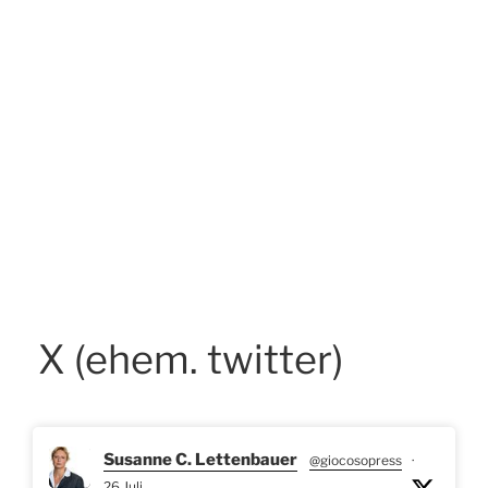
X (ehem. twitter)
Susanne C. Lettenbauer
@giocosopress
·
26 Juli