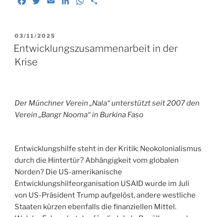
F
T
E
L
W
T
Douala.“
a
w
m
i
h
e
c
i
a
n
a
i
e
t
i
k
t
l
VERÖFFENTLICHT
03/11/2025
b
t
l
e
s
e
AM
Entwicklungszusammenarbeit in der
o
e
d
A
n
Krise
o
r
I
p
k
n
p
Der Münchner Verein „Nala“ unterstützt seit 2007 den
Verein „Bangr Nooma“ in Burkina Faso
Entwicklungshilfe steht in der Kritik: Neokolonialismus
durch die Hintertür? Abhängigkeit vom globalen
Norden? Die US-amerikanische
Entwicklungshilfeorganisation USAID wurde im Juli
von US-Präsident Trump aufgelöst, andere westliche
Staaten kürzen ebenfalls die finanziellen Mittel.