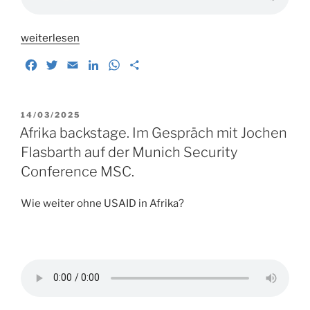
„Leben
weiterlesen
ohne
F
T
E
L
W
T
Geburtsurkunde.“
a
w
m
i
h
e
c
i
a
n
a
i
e
t
i
k
t
l
VERÖFFENTLICHT
14/03/2025
b
t
l
e
s
e
AM
Afrika backstage. Im Gespräch mit Jochen
o
e
d
A
n
Flasbarth auf der Munich Security
o
r
I
p
Conference MSC.
k
n
p
Wie weiter ohne USAID in Afrika?