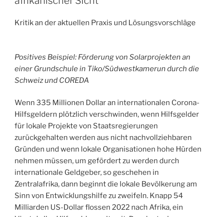
afrikanischer Sicht
o
r
I
p
k
n
p
Kritik an der aktuellen Praxis und Lösungsvorschläge
Positives Beispiel: Förderung von Solarprojekten an
einer Grundschule in Tiko/Südwestkamerun durch die
Schweiz und COREDA
Wenn 335 Millionen Dollar an internationalen Corona-
Hilfsgeldern plötzlich verschwinden, wenn Hilfsgelder
für lokale Projekte von Staatsregierungen
zurückgehalten werden aus nicht nachvollziehbaren
Gründen und wenn lokale Organisationen hohe Hürden
nehmen müssen, um gefördert zu werden durch
internationale Geldgeber, so geschehen in
Zentralafrika, dann beginnt die lokale Bevölkerung am
Sinn von Entwicklungshilfe zu zweifeln. Knapp 54
Milliarden US-Dollar flossen 2022 nach Afrika, ein