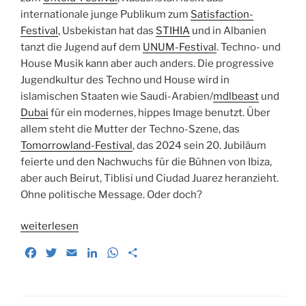
internationale junge Publikum zum
Satisfaction-
Festival
, Usbekistan hat das
STIHIA
und in Albanien
tanzt die Jugend auf dem
UNUM-Festival
. Techno- und
House Musik kann aber auch anders. Die progressive
Jugendkultur des Techno und House wird in
islamischen Staaten wie Saudi-Arabien/
mdlbeast
und
Dubai
für ein modernes, hippes Image benutzt. Über
allem steht die Mutter der Techno-Szene, das
Tomorrowland-Festival
, das 2024 sein 20. Jubiläum
feierte und den Nachwuchs für die Bühnen von Ibiza,
aber auch Beirut, Tiblisi und Ciudad Juarez heranzieht.
Ohne politische Message. Oder doch?
„Vergiss
weiterlesen
Ibiza.
F
T
E
L
W
T
Auf
a
w
m
i
h
e
zur
c
i
a
n
a
i
Rave-
e
t
i
k
t
l