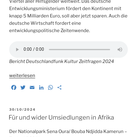
Viertel aller Hilfsgelder weltweit. Das deutsche
Entwicklungsministerium fördert den Kontinent mit
knapp 5 Milliarden Euro, soll aber jetzt sparen. Auch die
deutsche Wirtschaft fordert eine
entwicklungspolitische Zeitenwende.
Bericht Deutschlandfunk Kultur Zeitfragen 2024
„Reform
weiterlesen
der
F
T
E
L
W
T
Entwicklungshilfe
a
w
m
i
h
e
aus
c
i
a
n
a
i
afrikanischer
e
t
i
k
t
l
VERÖFFENTLICHT
30/10/2024
Sicht“
b
t
l
e
s
e
AM
Für und wider Umsiedlungen in Afrika
o
e
d
A
n
o
r
I
p
Der Nationalpark Sena Oura/ Bouba Ndjidda Kamerun –
k
n
p