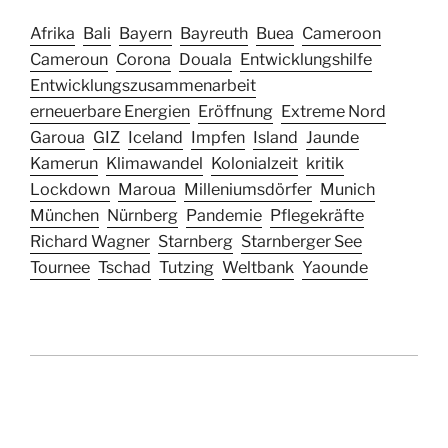
Afrika
Bali
Bayern
Bayreuth
Buea
Cameroon
Cameroun
Corona
Douala
Entwicklungshilfe
Entwicklungszusammenarbeit
erneuerbare Energien
Eröffnung
Extreme Nord
Garoua
GIZ
Iceland
Impfen
Island
Jaunde
Kamerun
Klimawandel
Kolonialzeit
kritik
Lockdown
Maroua
Milleniumsdörfer
Munich
München
Nürnberg
Pandemie
Pflegekräfte
Richard Wagner
Starnberg
Starnberger See
Tournee
Tschad
Tutzing
Weltbank
Yaounde