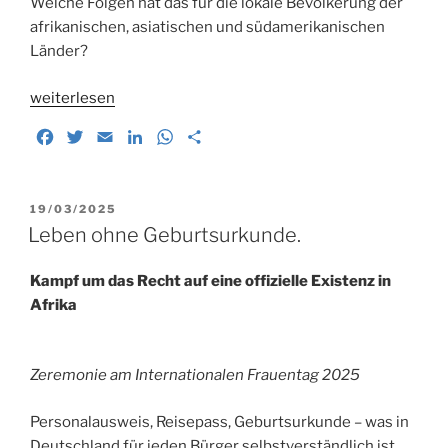
Welche Folgen hat das für die lokale Bevölkerung der
afrikanischen, asiatischen und südamerikanischen
Länder?
„Entwicklungszusammenarbeit
weiterlesen
in
F
T
E
L
W
T
der
a
w
m
i
h
e
Krise“
c
i
a
n
a
i
e
t
i
k
t
l
VERÖFFENTLICHT
19/03/2025
b
t
l
e
s
e
AM
Leben ohne Geburtsurkunde.
o
e
d
A
n
o
r
I
p
Kampf um das Recht auf eine offizielle Existenz in
k
n
p
Afrika
Zeremonie am Internationalen Frauentag 2025
Personalausweis, Reisepass, Geburtsurkunde – was in
Deutschland für jeden Bürger selbstverständlich ist,