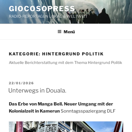
Zum
GIOCOSOPRESS
Inhalt
RADIO-REPORTAGEN LOKAL & WELTWEIT
springen
Menü
KATEGORIE:
HINTERGRUND POLITIK
Aktuelle Berichterstattung mit dem Thema Hintergrund Politik
VERÖFFENTLICHT
22/01/2026
AM
Unterwegs in Douala.
Das Erbe von Manga Bell. Neuer Umgang mit der
Kolonialzeit in Kamerun
Sonntagsspaziergang DLF