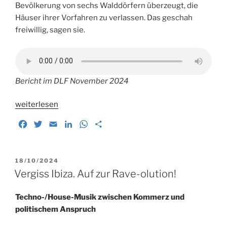
Bevölkerung von sechs Walddörfern überzeugt, die
Häuser ihrer Vorfahren zu verlassen. Das geschah
freiwillig, sagen sie.
Bericht im DLF November 2024
„Für
weiterlesen
und
F
T
E
L
W
T
wider
a
w
m
i
h
e
Umsiedlungen
c
i
a
n
a
i
in
e
t
i
k
t
l
VERÖFFENTLICHT
18/10/2024
Afrika“
b
t
l
e
s
e
AM
Vergiss Ibiza. Auf zur Rave-olution!
o
e
d
A
n
o
r
I
p
Techno-/House-Musik zwischen Kommerz und
k
n
p
politischem Anspruch