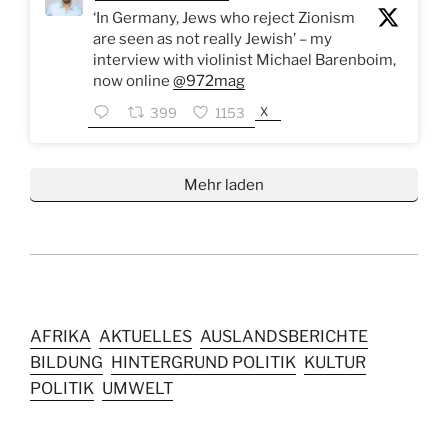
‘In Germany, Jews who reject Zionism
are seen as not really Jewish’ – my
interview with violinist Michael Barenboim,
now online
@972mag
X
399
1153
Mehr laden
AFRIKA
AKTUELLES
AUSLANDSBERICHTE
BILDUNG
HINTERGRUND POLITIK
KULTUR
POLITIK
UMWELT