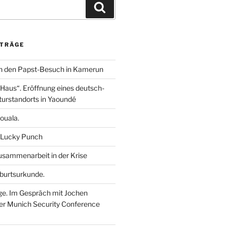
e
s
e
Suchen
d
A
n
I
p
n
p
ITRÄGE
n den Papst-Besuch in Kamerun
aus“. Eröffnung eines deutsch-
urstandorts in Yaoundé
ouala.
 Lucky Punch
sammenarbeit in der Krise
burtsurkunde.
ge. Im Gespräch mit Jochen
der Munich Security Conference