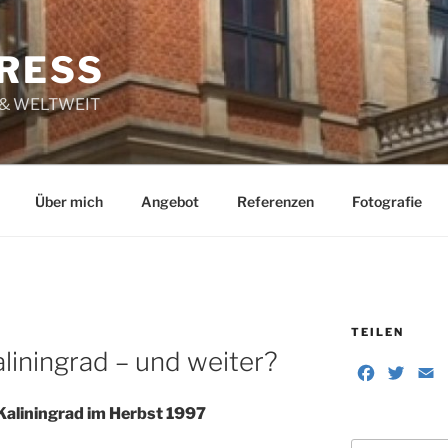
RESS
 & WELTWEIT
Über mich
Angebot
Referenzen
Fotografie
TEILEN
liningrad – und weiter?
F
T
E
a
w
aliningrad im Herbst 1997
c
i
a
e
t
i