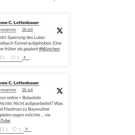
nne C. Lettenbauer
cosopress
·
26 Juli
kt: Sperrung des Luise-
elbach-Tunnel aufgehoben. Eine
 früher als geplant
#München
X
1
nne C. Lettenbauer
cosopress
·
26 Juli
rze online > Belastete
ichte: Nicht aufgearbeitet? Was
l Friedman zu Bayreuther
pielen sagen möchte ... via
Tube
X
1
1