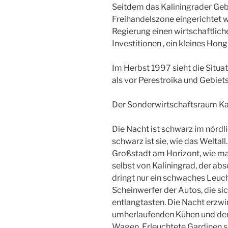
Seitdem das Kaliningrader Gebi
Freihandelszone eingerichtet w
Regierung einen wirtschaftlich
Investitionen , ein kleines Hon
Im Herbst 1997 sieht die Situa
als vor Perestroika und Gebiet
Der Sonderwirtschaftsraum Kal
Die Nacht ist schwarz im nördl
schwarz ist sie, wie das Weltal
Großstadt am Horizont, wie ma
selbst von Kaliningrad, der ab
dringt nur ein schwaches Leuc
Scheinwerfer der Autos, die s
entlangtasten. Die Nacht erzwi
umherlaufenden Kühen und den
Wagen. Erleuchtete Gardinen s