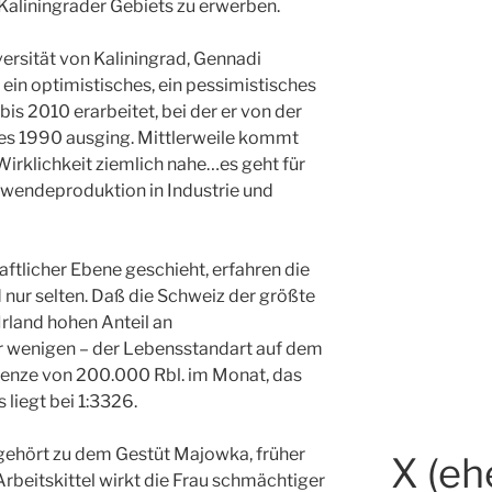
Kaliningrader Gebiets zu erwerben.
versität von Kaliningrad, Gennadi
 ein optimistisches, ein pessimistisches
bis 2010 erarbeitet, bei der er von der
res 1990 ausging. Mittlerweile kommt
Wirklichkeit ziemlich nahe…es geht für
wendeproduktion in Industrie und
ftlicher Ebene geschieht, erfahren die
nur selten. Daß die Schweiz der größte
 Irland hohen Anteil an
nur wenigen – der Lebensstandart auf dem
renze von 200.000 Rbl. im Monat, das
liegt bei 1:3326.
t, gehört zu dem Gestüt Majowka, früher
X (eh
rbeitskittel wirkt die Frau schmächtiger