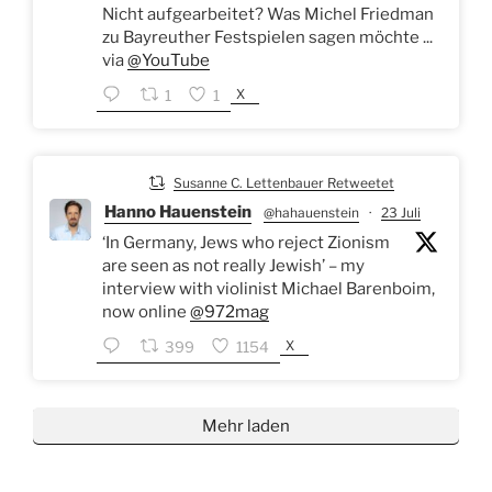
Nicht aufgearbeitet? Was Michel Friedman
zu Bayreuther Festspielen sagen möchte ...
via
@YouTube
X
1
1
Susanne C. Lettenbauer Retweetet
Hanno Hauenstein
@hahauenstein
·
23 Juli
‘In Germany, Jews who reject Zionism
are seen as not really Jewish’ – my
interview with violinist Michael Barenboim,
now online
@972mag
X
399
1154
Mehr laden