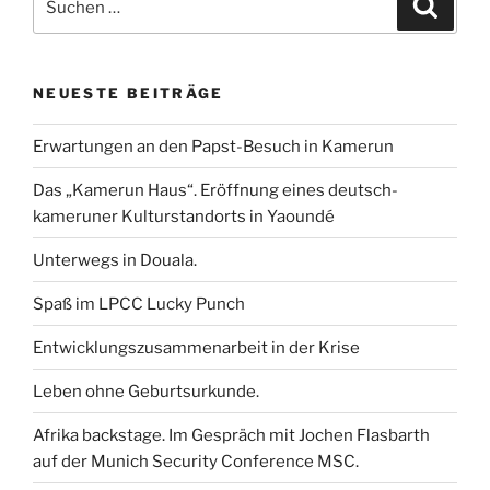
b
t
l
e
s
e
Suche
nach:
o
e
d
A
n
o
r
I
p
k
n
p
NEUESTE BEITRÄGE
Erwartungen an den Papst-Besuch in Kamerun
Das „Kamerun Haus“. Eröffnung eines deutsch-
kameruner Kulturstandorts in Yaoundé
Unterwegs in Douala.
Spaß im LPCC Lucky Punch
Entwicklungszusammenarbeit in der Krise
Leben ohne Geburtsurkunde.
Afrika backstage. Im Gespräch mit Jochen Flasbarth
auf der Munich Security Conference MSC.