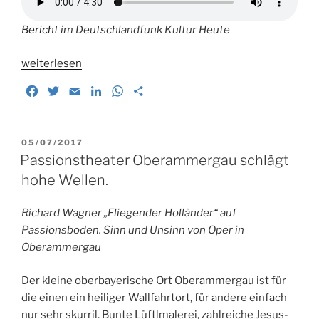
Bericht
im Deutschlandfunk Kultur Heute
„Ein
weiterlesen
gewaltiger
F
T
E
L
W
T
Theaterneubau
a
w
m
i
h
e
für
c
i
a
n
a
i
München“
e
t
i
k
t
l
VERÖFFENTLICHT
05/07/2017
b
t
l
e
s
e
AM
Passionstheater Oberammergau schlägt
o
e
d
A
n
hohe Wellen.
o
r
I
p
k
n
p
Richard Wagner „Fliegender Holländer“ auf
Passionsboden. Sinn und Unsinn von Oper in
Oberammergau
Der kleine oberbayerische Ort Oberammergau ist für
die einen ein heiliger Wallfahrtort, für andere einfach
nur sehr skurril. Bunte Lüftlmalerei, zahlreiche Jesus-