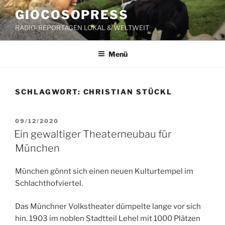
Zum
GIOCOSOPRESS
Inhalt
RADIO-REPORTAGEN LOKAL & WELTWEIT
springen
Menü
SCHLAGWORT:
CHRISTIAN STÜCKL
VERÖFFENTLICHT
09/12/2020
AM
Ein gewaltiger Theaterneubau für
München
München gönnt sich einen neuen Kulturtempel im
Schlachthofviertel.
Das Münchner Volkstheater dümpelte lange vor sich
hin. 1903 im noblen Stadtteil Lehel mit 1000 Plätzen