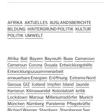
AFRIKA
AKTUELLES
AUSLANDSBERICHTE
BILDUNG
HINTERGRUND POLITIK
KULTUR
POLITIK
UMWELT
Afrika
Bali
Bayern
Bayreuth
Buea
Cameroon
Cameroun
Corona
Douala
Entwicklungshilfe
Entwicklungszusammenarbeit
erneuerbare Energien
Eröffnung
Extreme Nord
Garoua
GIZ
Iceland
Impfen
Island
Jaunde
Kamerun
Klimawandel
Kolonialzeit
kritik
Lockdown
Maroua
Milleniumsdörfer
Munich
München
Nürnberg
Pandemie
Pflegekräfte
Richard Wagner
Starnberg
Starnberger See