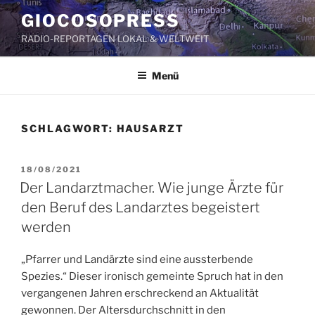
Zum
GIOCOSOPRESS
Inhalt
RADIO-REPORTAGEN LOKAL & WELTWEIT
springen
Menü
SCHLAGWORT:
HAUSARZT
VERÖFFENTLICHT
18/08/2021
AM
Der Landarztmacher. Wie junge Ärzte für
den Beruf des Landarztes begeistert
werden
„Pfarrer und Landärzte sind eine aussterbende
Spezies.“ Dieser ironisch gemeinte Spruch hat in den
vergangenen Jahren erschreckend an Aktualität
gewonnen. Der Altersdurchschnitt in den