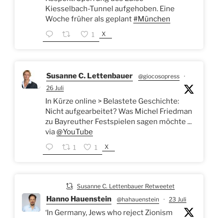
Kiesselbach-Tunnel aufgehoben. Eine
Woche früher als geplant
#München
X
1
Susanne C. Lettenbauer
@giocosopress
·
26 Juli
In Kürze online > Belastete Geschichte:
Nicht aufgearbeitet? Was Michel Friedman
zu Bayreuther Festspielen sagen möchte ...
via
@YouTube
X
1
1
Susanne C. Lettenbauer Retweetet
Hanno Hauenstein
@hahauenstein
·
23 Juli
‘In Germany, Jews who reject Zionism