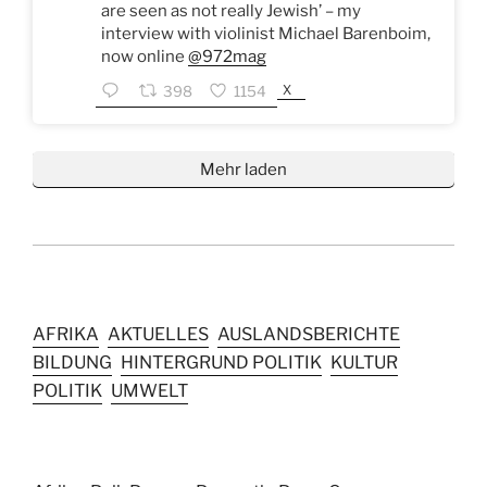
are seen as not really Jewish’ – my
interview with violinist Michael Barenboim,
now online
@972mag
X
398
1154
Mehr laden
AFRIKA
AKTUELLES
AUSLANDSBERICHTE
BILDUNG
HINTERGRUND POLITIK
KULTUR
POLITIK
UMWELT