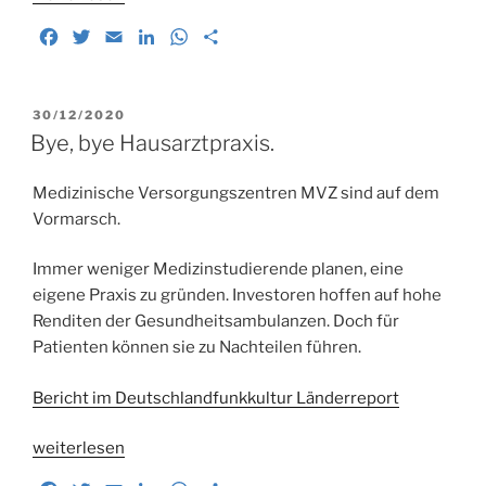
Landarztmacher.
F
T
E
L
W
T
Wie
a
w
m
i
h
e
junge
c
i
a
n
a
i
Ärzte
e
t
i
k
t
l
VERÖFFENTLICHT
30/12/2020
für
b
t
l
e
s
e
AM
Bye, bye Hausarztpraxis.
den
o
e
d
A
n
Beruf
o
r
I
p
Medizinische Versorgungszentren MVZ sind auf dem
des
k
n
p
Vormarsch.
Landarztes
begeistert
Immer weniger Medizinstudierende planen, eine
werden“
eigene Praxis zu gründen. Investoren hoffen auf hohe
Renditen der Gesundheitsambulanzen. Doch für
Patienten können sie zu Nachteilen führen.
Bericht im Deutschlandfunkkultur Länderreport
„Bye,
weiterlesen
bye