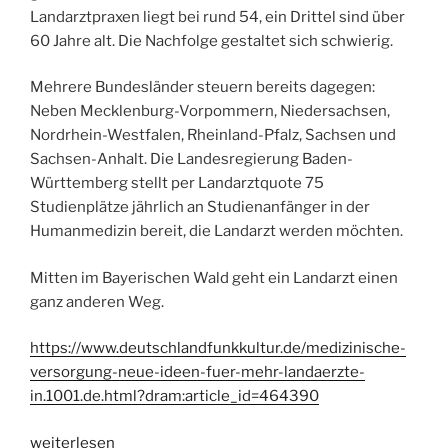
Landarztpraxen liegt bei rund 54, ein Drittel sind über
60 Jahre alt. Die Nachfolge gestaltet sich schwierig.
Mehrere Bundesländer steuern bereits dagegen:
Neben Mecklenburg-Vorpommern, Niedersachsen,
Nordrhein-Westfalen, Rheinland-Pfalz, Sachsen und
Sachsen-Anhalt. Die Landesregierung Baden-
Württemberg stellt per Landarztquote 75
Studienplätze jährlich an Studienanfänger in der
Humanmedizin bereit, die Landarzt werden möchten.
Mitten im Bayerischen Wald geht ein Landarzt einen
ganz anderen Weg.
https://www.deutschlandfunkkultur.de/medizinische-
versorgung-neue-ideen-fuer-mehr-landaerzte-
in.1001.de.html?dram:article_id=464390
„Der
weiterlesen