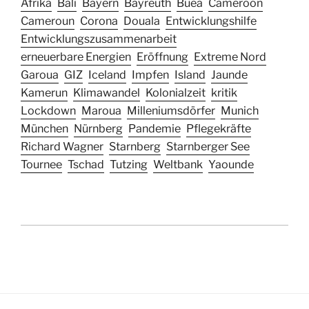
Afrika
Bali
Bayern
Bayreuth
Buea
Cameroon
Cameroun
Corona
Douala
Entwicklungshilfe
Entwicklungszusammenarbeit
erneuerbare Energien
Eröffnung
Extreme Nord
Garoua
GIZ
Iceland
Impfen
Island
Jaunde
Kamerun
Klimawandel
Kolonialzeit
kritik
Lockdown
Maroua
Milleniumsdörfer
Munich
München
Nürnberg
Pandemie
Pflegekräfte
Richard Wagner
Starnberg
Starnberger See
Tournee
Tschad
Tutzing
Weltbank
Yaounde