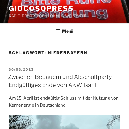
Zum
GIOCOSOPRESS
Inhalt
RADIO-REPORTAGEN LOKAL & WELTWEIT
springen
Menü
SCHLAGWORT:
NIEDERBAYERN
VERÖFFENTLICHT
30/03/2023
AM
Zwischen Bedauern und Abschaltparty.
Endgültiges Ende von AKW Isar II
Am 15. April ist endgültig Schluss mit der Nutzung von
Kernenergie in Deutschland