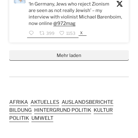
‘In Germany, Jews who reject Zionism
are seen as not really Jewish’ – my
interview with violinist Michael Barenboim,
now online
@972mag
X
399
1153
Mehr laden
AFRIKA
AKTUELLES
AUSLANDSBERICHTE
BILDUNG
HINTERGRUND POLITIK
KULTUR
POLITIK
UMWELT