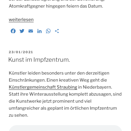
Atomkraftgegner hingegen feiern das Datum.
„Zwischen
weiterlesen
Bedauern
F
T
E
L
W
T
und
a
w
m
i
h
e
Abschaltparty.
c
i
a
n
a
i
Endgültiges
e
t
i
k
t
l
VERÖFFENTLICHT
23/01/2021
Ende
b
t
l
e
s
e
AM
Kunst im Impfzentrum.
von
o
e
d
A
n
AKW
o
r
I
p
Künstler leiden besonders unter den derzeitigen
Isar
k
n
p
Einschränkungen. Einen kreativen Weg geht die
II“
Künstlergemeinschaft Straubing
in Niederbayern.
Statt ihre Winterausstellung komplett abzusagen, sind
die Kunstwerke jetzt prominent und viel
umfangreicher als geplant im örtlichen Impfzentrum
zu sehen.