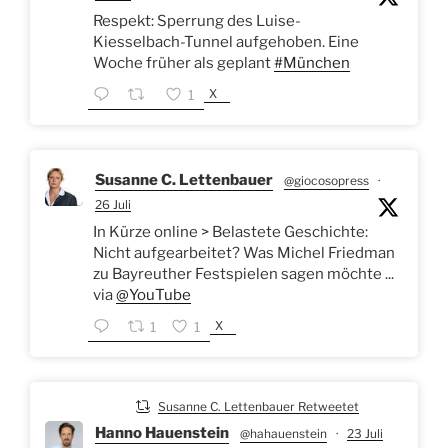
Respekt: Sperrung des Luise-
Kiesselbach-Tunnel aufgehoben. Eine
Woche früher als geplant
#München
X
1
Susanne C. Lettenbauer
@giocosopress
·
26 Juli
In Kürze online > Belastete Geschichte:
Nicht aufgearbeitet? Was Michel Friedman
zu Bayreuther Festspielen sagen möchte ...
via
@YouTube
X
1
1
Susanne C. Lettenbauer Retweetet
Hanno Hauenstein
@hahauenstein
·
23 Juli