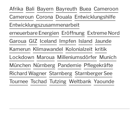
Afrika
Bali
Bayern
Bayreuth
Buea
Cameroon
Cameroun
Corona
Douala
Entwicklungshilfe
Entwicklungszusammenarbeit
erneuerbare Energien
Eröffnung
Extreme Nord
Garoua
GIZ
Iceland
Impfen
Island
Jaunde
Kamerun
Klimawandel
Kolonialzeit
kritik
Lockdown
Maroua
Milleniumsdörfer
Munich
München
Nürnberg
Pandemie
Pflegekräfte
Richard Wagner
Starnberg
Starnberger See
Tournee
Tschad
Tutzing
Weltbank
Yaounde