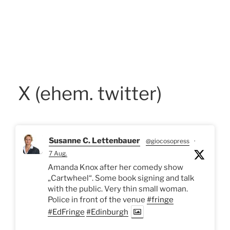
X (ehem. twitter)
Susanne C. Lettenbauer
@giocosopress
·
7 Aug.
Amanda Knox after her comedy show
„Cartwheel“. Some book signing and talk
with the public. Very thin small woman.
Police in front of the venue
#fringe
#EdFringe
#Edinburgh