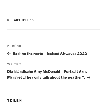
a
w
m
i
h
e
c
i
a
n
a
i
e
t
i
k
t
l
b
t
l
e
s
e
KATEGORIEN
AKTUELLES
o
e
d
A
n
o
r
I
p
k
n
p
Beitragsnavigation
Vorheriger
ZURÜCK
Beitrag
Back to the roots – Iceland Airwaves 2022
Nächster
WEITER
Beitrag
Die isländische Amy McDonald – Portrait Arny
Margret „They only talk about the weather“.
TEILEN