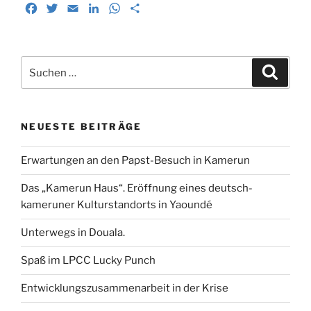
F
T
E
L
W
T
a
w
m
i
h
e
c
i
a
n
a
i
e
t
i
k
t
l
Suchen
b
t
l
e
s
e
Suche
nach:
o
e
d
A
n
o
r
I
p
k
n
p
NEUESTE BEITRÄGE
Erwartungen an den Papst-Besuch in Kamerun
Das „Kamerun Haus“. Eröffnung eines deutsch-
kameruner Kulturstandorts in Yaoundé
Unterwegs in Douala.
Spaß im LPCC Lucky Punch
Entwicklungszusammenarbeit in der Krise