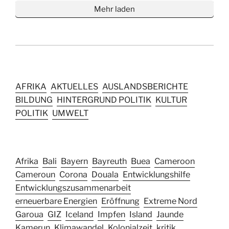
Mehr laden
AFRIKA
AKTUELLES
AUSLANDSBERICHTE
BILDUNG
HINTERGRUND POLITIK
KULTUR
POLITIK
UMWELT
Afrika
Bali
Bayern
Bayreuth
Buea
Cameroon
Cameroun
Corona
Douala
Entwicklungshilfe
Entwicklungszusammenarbeit
erneuerbare Energien
Eröffnung
Extreme Nord
Garoua
GIZ
Iceland
Impfen
Island
Jaunde
Kamerun
Klimawandel
Kolonialzeit
kritik