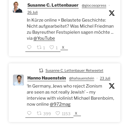
Susanne C. Lettenbauer
@giocosopress
·
26 Juli
In Kürze online > Belastete Geschichte:
Nicht aufgearbeitet? Was Michel Friedman
zu Bayreuther Festspielen sagen möchte ...
via
@YouTube
X
1
1
Susanne C. Lettenbauer Retweetet
Hanno Hauenstein
@hahauenstein
·
23 Juli
‘In Germany, Jews who reject Zionism
are seen as not really Jewish’ – my
interview with violinist Michael Barenboim,
now online
@972mag
X
399
1153