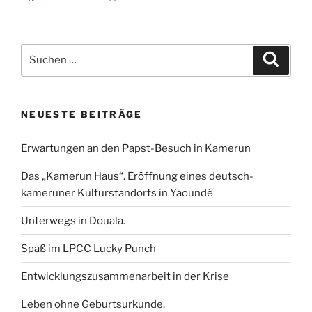
a
w
m
i
h
e
Beltracchi.“
k
n
p
c
i
a
n
a
i
e
t
i
k
t
l
Suchen
b
t
l
e
s
e
Suche
nach:
o
e
d
A
n
o
r
I
p
k
n
p
NEUESTE BEITRÄGE
Erwartungen an den Papst-Besuch in Kamerun
Das „Kamerun Haus“. Eröffnung eines deutsch-
kameruner Kulturstandorts in Yaoundé
Unterwegs in Douala.
Spaß im LPCC Lucky Punch
Entwicklungszusammenarbeit in der Krise
Leben ohne Geburtsurkunde.