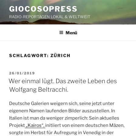
Zum
GIOCOSOPRESS
Inhalt
RADIO-REPORTAGEN LOKAL & WELTWEIT
springen
Menü
SCHLAGWORT:
ZÜRICH
VERÖFFENTLICHT
26/01/2019
AM
Wer einmal lügt. Das zweite Leben des
Wolfgang Beltracchi.
Deutsche Galerien weigern sich, seine jetzt unter
eigenem Namen laufenden Bilder auszustellen. In
Italien ist man da weniger zimperlich: Sein aktuelles
Projekt
„Kairos“,
initiiert von einem deutschen Mäzen,
sorgte im Herbst für Aufregung in Venedig in der