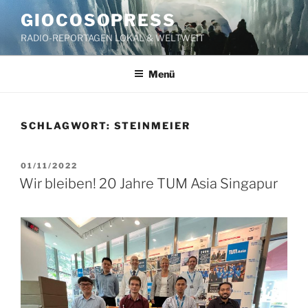
Zum
GIOCOSOPRESS
Inhalt
RADIO-REPORTAGEN LOKAL & WELTWEIT
springen
Menü
SCHLAGWORT:
STEINMEIER
VERÖFFENTLICHT
01/11/2022
AM
Wir bleiben! 20 Jahre TUM Asia Singapur