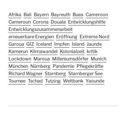
Afrika
Bali
Bayern
Bayreuth
Buea
Cameroon
Cameroun
Corona
Douala
Entwicklungshilfe
Entwicklungszusammenarbeit
erneuerbare Energien
Eröffnung
Extreme Nord
Garoua
GIZ
Iceland
Impfen
Island
Jaunde
Kamerun
Klimawandel
Kolonialzeit
kritik
Lockdown
Maroua
Milleniumsdörfer
Munich
München
Nürnberg
Pandemie
Pflegekräfte
Richard Wagner
Starnberg
Starnberger See
Tournee
Tschad
Tutzing
Weltbank
Yaounde