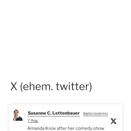
X (ehem. twitter)
Susanne C. Lettenbauer
@giocosopress
·
7 Aug.
Amanda Knox after her comedy show