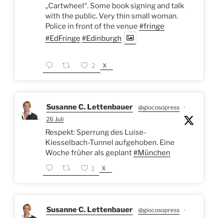
„Cartwheel“. Some book signing and talk
with the public. Very thin small woman.
Police in front of the venue
#fringe
#EdFringe
#Edinburgh
X
2
Susanne C. Lettenbauer
@giocosopress
·
26 Juli
Respekt: Sperrung des Luise-
Kiesselbach-Tunnel aufgehoben. Eine
Woche früher als geplant
#München
X
1
Susanne C. Lettenbauer
@giocosopress
·