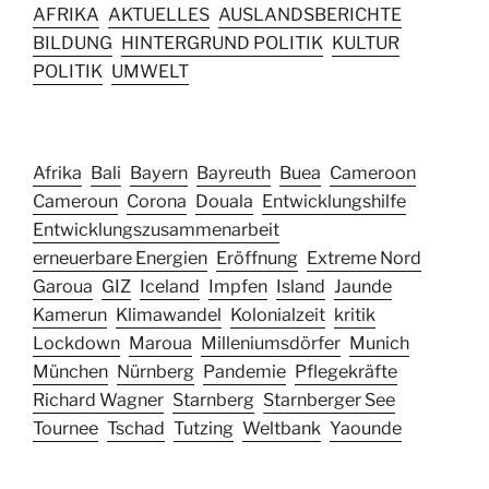
AFRIKA
AKTUELLES
AUSLANDSBERICHTE
BILDUNG
HINTERGRUND POLITIK
KULTUR
POLITIK
UMWELT
Afrika
Bali
Bayern
Bayreuth
Buea
Cameroon
Cameroun
Corona
Douala
Entwicklungshilfe
Entwicklungszusammenarbeit
erneuerbare Energien
Eröffnung
Extreme Nord
Garoua
GIZ
Iceland
Impfen
Island
Jaunde
Kamerun
Klimawandel
Kolonialzeit
kritik
Lockdown
Maroua
Milleniumsdörfer
Munich
München
Nürnberg
Pandemie
Pflegekräfte
Richard Wagner
Starnberg
Starnberger See
Tournee
Tschad
Tutzing
Weltbank
Yaounde