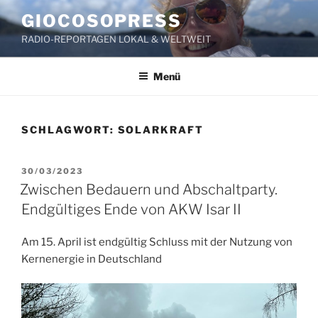
Zum
GIOCOSOPRESS
Inhalt
RADIO-REPORTAGEN LOKAL & WELTWEIT
springen
Menü
SCHLAGWORT:
SOLARKRAFT
VERÖFFENTLICHT
30/03/2023
AM
Zwischen Bedauern und Abschaltparty.
Endgültiges Ende von AKW Isar II
Am 15. April ist endgültig Schluss mit der Nutzung von
Kernenergie in Deutschland