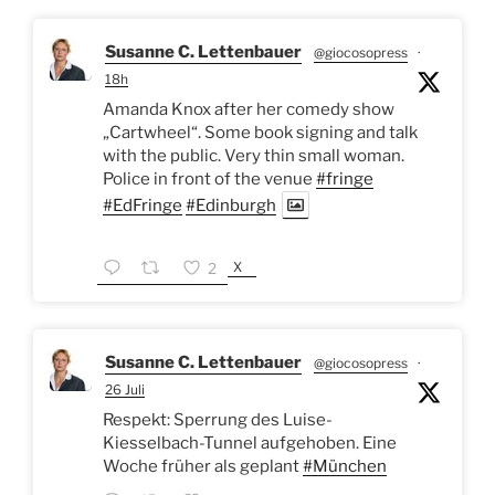
Susanne C. Lettenbauer
@giocosopress
·
18h
Amanda Knox after her comedy show
„Cartwheel“. Some book signing and talk
with the public. Very thin small woman.
Police in front of the venue
#fringe
#EdFringe
#Edinburgh
X
2
Susanne C. Lettenbauer
@giocosopress
·
26 Juli
Respekt: Sperrung des Luise-
Kiesselbach-Tunnel aufgehoben. Eine
Woche früher als geplant
#München