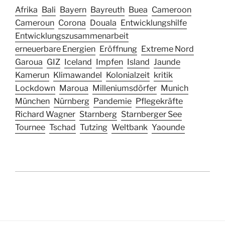
Afrika
Bali
Bayern
Bayreuth
Buea
Cameroon
Cameroun
Corona
Douala
Entwicklungshilfe
Entwicklungszusammenarbeit
erneuerbare Energien
Eröffnung
Extreme Nord
Garoua
GIZ
Iceland
Impfen
Island
Jaunde
Kamerun
Klimawandel
Kolonialzeit
kritik
Lockdown
Maroua
Milleniumsdörfer
Munich
München
Nürnberg
Pandemie
Pflegekräfte
Richard Wagner
Starnberg
Starnberger See
Tournee
Tschad
Tutzing
Weltbank
Yaounde