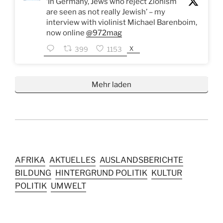
‘In Germany, Jews who reject Zionism
are seen as not really Jewish’ – my
interview with violinist Michael Barenboim,
now online
@972mag
X
399
1153
Mehr laden
AFRIKA
AKTUELLES
AUSLANDSBERICHTE
BILDUNG
HINTERGRUND POLITIK
KULTUR
POLITIK
UMWELT