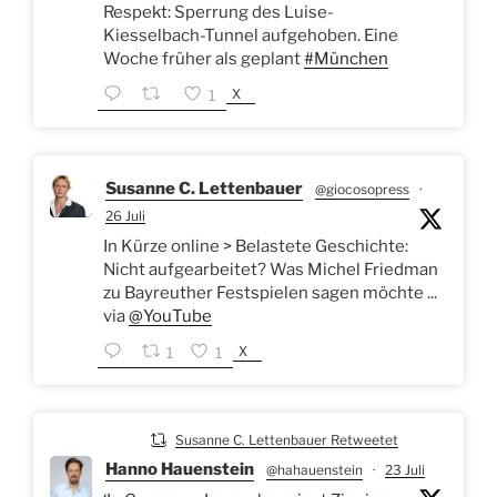
Respekt: Sperrung des Luise-
Kiesselbach-Tunnel aufgehoben. Eine
Woche früher als geplant
#München
X
1
Susanne C. Lettenbauer
@giocosopress
·
26 Juli
In Kürze online > Belastete Geschichte:
Nicht aufgearbeitet? Was Michel Friedman
zu Bayreuther Festspielen sagen möchte ...
via
@YouTube
X
1
1
Susanne C. Lettenbauer Retweetet
Hanno Hauenstein
@hahauenstein
·
23 Juli