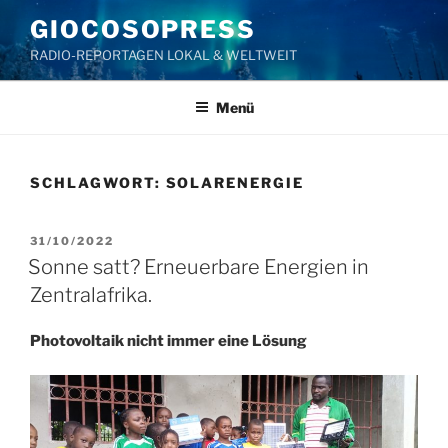
Zum
GIOCOSOPRESS
Inhalt
RADIO-REPORTAGEN LOKAL & WELTWEIT
springen
Menü
SCHLAGWORT:
SOLARENERGIE
VERÖFFENTLICHT
31/10/2022
AM
Sonne satt? Erneuerbare Energien in
Zentralafrika.
Photovoltaik nicht immer eine Lösung