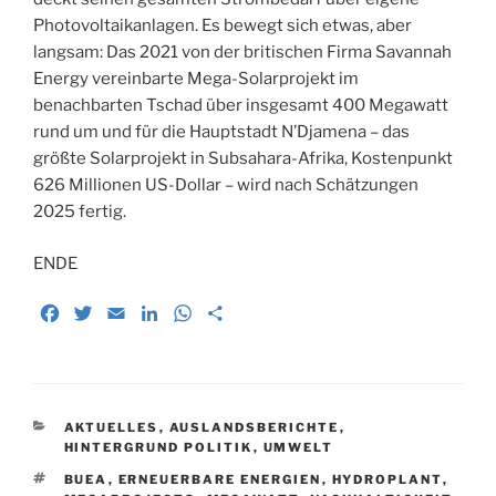
Photovoltaikanlagen. Es bewegt sich etwas, aber
langsam: Das 2021 von der britischen Firma Savannah
Energy vereinbarte Mega-Solarprojekt im
benachbarten Tschad über insgesamt 400 Megawatt
rund um und für die Hauptstadt N’Djamena – das
größte Solarprojekt in Subsahara-Afrika, Kostenpunkt
626 Millionen US-Dollar – wird nach Schätzungen
2025 fertig.
ENDE
F
T
E
L
W
T
a
w
m
i
h
e
c
i
a
n
a
i
e
t
i
k
t
l
b
t
l
e
s
e
KATEGORIEN
AKTUELLES
,
AUSLANDSBERICHTE
,
o
e
d
A
n
HINTERGRUND POLITIK
,
UMWELT
o
r
I
p
SCHLAGWÖRTER
BUEA
,
ERNEUERBARE ENERGIEN
,
HYDROPLANT
,
k
n
p