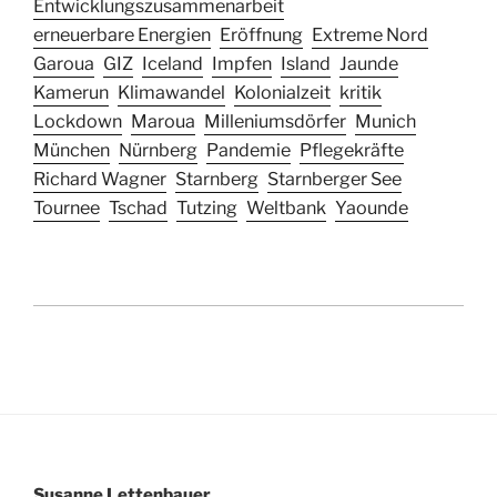
Entwicklungszusammenarbeit
erneuerbare Energien
Eröffnung
Extreme Nord
Garoua
GIZ
Iceland
Impfen
Island
Jaunde
Kamerun
Klimawandel
Kolonialzeit
kritik
Lockdown
Maroua
Milleniumsdörfer
Munich
München
Nürnberg
Pandemie
Pflegekräfte
Richard Wagner
Starnberg
Starnberger See
Tournee
Tschad
Tutzing
Weltbank
Yaounde
Susanne Lettenbauer