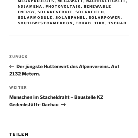
MEGAPROJECTS
,
MEGAWATT
,
NACHHALTIGKEIT
,
NDJAMENA
,
PHOTOVOLTAIK
,
RENEWABLE
ENERGY
,
SOLARENERGIE
,
SOLARFIELD
,
SOLARMODULE
,
SOLARPANEL
,
SOLARPOWER
,
SOUTHWESTCAMEROON
,
TCHAD
,
TIKO
,
TSCHAD
Beitragsnavigation
Vorheriger
ZURÜCK
Beitrag
Der jüngste Hüttenwirt des Alpenvereins. Auf
2132 Metern.
Nächster
WEITER
Beitrag
Menschen im Stacheldraht – Baustelle KZ
Gedenkstätte Dachau
TEILEN