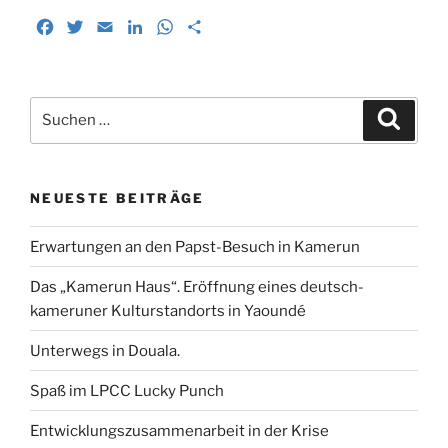
F
T
E
L
W
T
a
w
m
i
h
e
c
i
a
n
a
i
e
t
i
k
t
l
Suchen
b
t
l
e
s
e
Suche
nach:
o
e
d
A
n
o
r
I
p
k
n
p
NEUESTE BEITRÄGE
Erwartungen an den Papst-Besuch in Kamerun
Das „Kamerun Haus“. Eröffnung eines deutsch-
kameruner Kulturstandorts in Yaoundé
Unterwegs in Douala.
Spaß im LPCC Lucky Punch
Entwicklungszusammenarbeit in der Krise