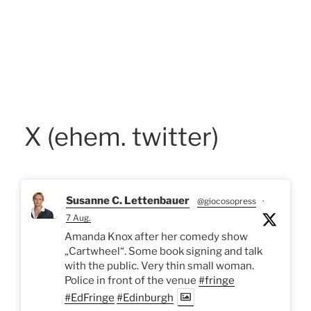
X (ehem. twitter)
Susanne C. Lettenbauer
@giocosopress
·
7 Aug.
Amanda Knox after her comedy show
„Cartwheel“. Some book signing and talk
with the public. Very thin small woman.
Police in front of the venue
#fringe
#EdFringe
#Edinburgh