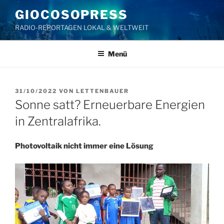
Zum
GIOCOSOPRESS
Inhalt
RADIO-REPORTAGEN LOKAL & WELTWEIT
springen
Menü
VERÖFFENTLICHT
31/10/2022
VON
LETTENBAUER
AM
Sonne satt? Erneuerbare Energien
in Zentralafrika.
Photovoltaik nicht immer eine Lösung