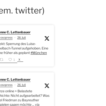
em. twitter)
nne C. Lettenbauer
cosopress
·
26 Juli
kt: Sperrung des Luise-
elbach-Tunnel aufgehoben. Eine
 früher als geplant
#München
X
1
nne C. Lettenbauer
cosopress
·
26 Juli
rze online > Belastete
ichte: Nicht aufgearbeitet? Was
l Friedman zu Bayreuther
pielen sagen möchte ... via