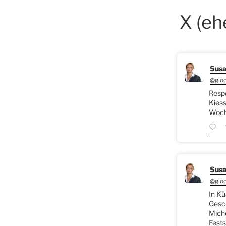
X (eh
Susa
@gio
Respe
Kiess
Woche
Susa
@gio
In Kü
Gesch
Miche
Fests