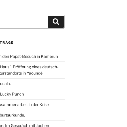
m
i
h
e
n
a
i
k
t
l
e
s
e
Suchen
d
A
n
I
p
n
p
ITRÄGE
n den Papst-Besuch in Kamerun
aus“. Eröffnung eines deutsch-
urstandorts in Yaoundé
ouala.
 Lucky Punch
sammenarbeit in der Krise
burtsurkunde.
ge. Im Gespräch mit Jochen