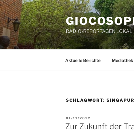
Zum
Inhalt
GIOCOSOP
springen
RADIO-REPORTAGEN LOKAL
Aktuelle Berichte
Mediathek
SCHLAGWORT:
SINGAPU
VERÖFFENTLICHT
01/11/2022
AM
Zur Zukunft der Tr