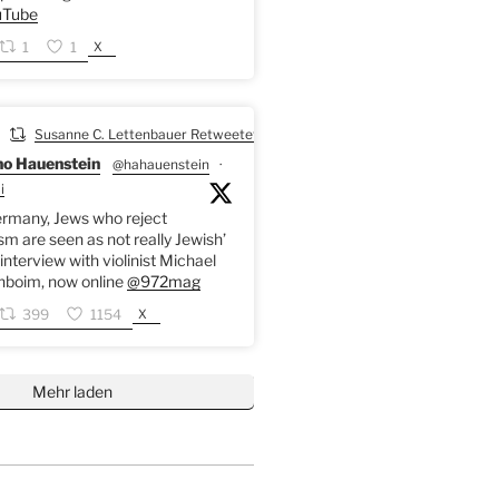
Tube
X
1
1
Susanne C. Lettenbauer Retweetet
o Hauenstein
@hahauenstein
·
i
ermany, Jews who reject
sm are seen as not really Jewish’
interview with violinist Michael
nboim, now online
@972mag
X
399
1154
Mehr laden