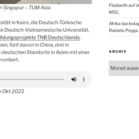
Flasbarth auf 
n Singapur – TUM Asia
MSC.
ität in Kairo, die Deutsch-Türkische
Afrika backsta
 die Deutsch-Vietnamesische Universität,
Rakieta Poyga.
Bildungsprojekte TNB Deutschlands
.
en, fünf davon in China, drei in
ARCHIV
e deutschen Standorte in Asien mit einer
rontiert.
Archiv
e Okt 2022