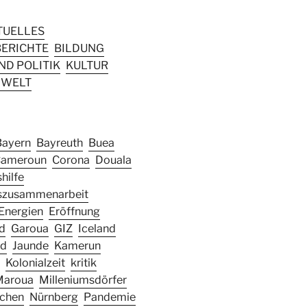
TUELLES
ERICHTE
BILDUNG
D POLITIK
KULTUR
WELT
Bayern
Bayreuth
Buea
ameroun
Corona
Douala
hilfe
szusammenarbeit
Energien
Eröffnung
d
Garoua
GIZ
Iceland
nd
Jaunde
Kamerun
Kolonialzeit
kritik
Maroua
Milleniumsdörfer
chen
Nürnberg
Pandemie