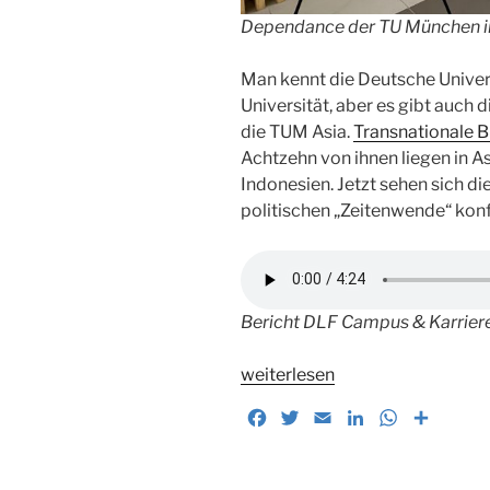
Dependance der TU München i
Man kennt die Deutsche Univers
Universität, aber es gibt auch
die TUM Asia.
Transnationale 
Achtzehn von ihnen liegen in Asi
Indonesien. Jetzt sehen sich di
politischen „Zeitenwende“ konf
Bericht DLF Campus & Karrier
„Zur
weiterlesen
Zukunft
F
T
E
L
W
T
der
a
w
m
i
h
e
Transnationalen
c
i
a
n
a
i
Bildungs-
e
t
i
k
t
l