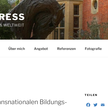
RESS
 & WELTWEIT
Über mich
Angebot
Referenzen
Fotografie
R
TEILEN
ansnationalen Bildungs-
F
T
E