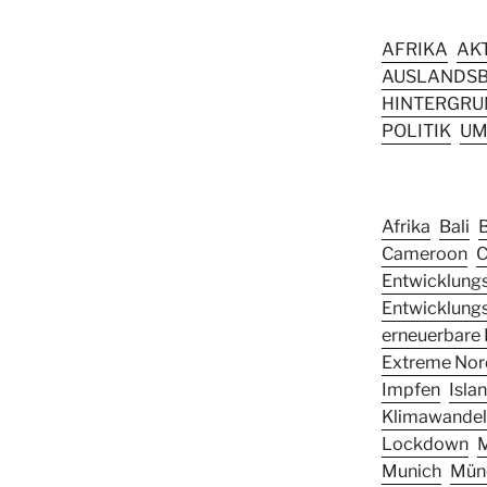
AFRIKA
AK
AUSLANDSB
HINTERGRUN
POLITIK
UM
Afrika
Bali
Cameroon
C
Entwicklungs
Entwicklung
erneuerbare 
Extreme Nor
Impfen
Isla
Klimawandel
Lockdown
Munich
Mün