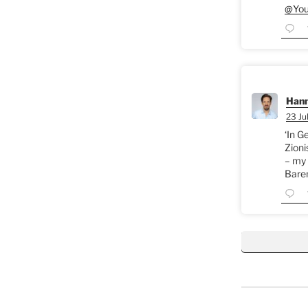
@You
Hann
23 Jul
‘In G
Zioni
– my 
Bare