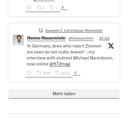
X
1
1
Susanne C. Lettenbauer Retweetet
Hanno Hauenstein
@hahauenstein
·
23 Juli
‘In Germany, Jews who reject Zionism
are seen as not really Jewish’ – my
interview with violinist Michael Barenboim,
now online
@972mag
X
399
1153
Mehr laden