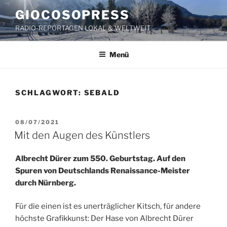
Zum
GIOCOSOPRESS
Inhalt
RADIO-REPORTAGEN LOKAL & WELTWEIT
springen
Menü
SCHLAGWORT:
SEBALD
VERÖFFENTLICHT
08/07/2021
AM
Mit den Augen des Künstlers
Albrecht Dürer zum 550. Geburtstag.
Auf den
Spuren von Deutschlands Renaissance-Meister
durch Nürnberg.
Für die einen ist es unerträglicher Kitsch, für andere
höchste Grafikkunst: Der Hase von Albrecht Dürer