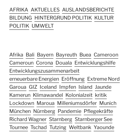
AFRIKA
AKTUELLES
AUSLANDSBERICHTE
BILDUNG
HINTERGRUND POLITIK
KULTUR
POLITIK
UMWELT
Afrika
Bali
Bayern
Bayreuth
Buea
Cameroon
Cameroun
Corona
Douala
Entwicklungshilfe
Entwicklungszusammenarbeit
erneuerbare Energien
Eröffnung
Extreme Nord
Garoua
GIZ
Iceland
Impfen
Island
Jaunde
Kamerun
Klimawandel
Kolonialzeit
kritik
Lockdown
Maroua
Milleniumsdörfer
Munich
München
Nürnberg
Pandemie
Pflegekräfte
Richard Wagner
Starnberg
Starnberger See
Tournee
Tschad
Tutzing
Weltbank
Yaounde