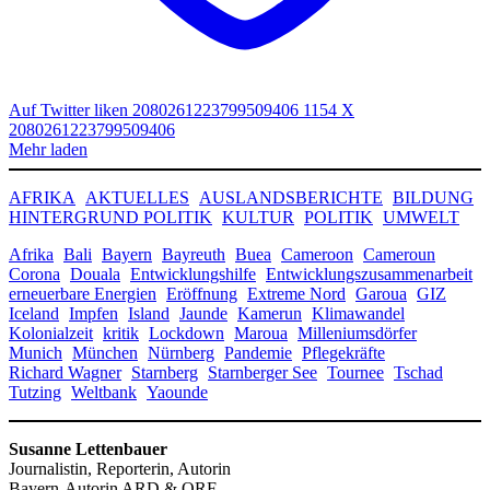
Auf Twitter liken 2080261223799509406
1154
X
2080261223799509406
Mehr laden
AFRIKA
AKTUELLES
AUSLANDSBERICHTE
BILDUNG
HINTERGRUND POLITIK
KULTUR
POLITIK
UMWELT
Afrika
Bali
Bayern
Bayreuth
Buea
Cameroon
Cameroun
Corona
Douala
Entwicklungshilfe
Entwicklungszusammenarbeit
erneuerbare Energien
Eröffnung
Extreme Nord
Garoua
GIZ
Iceland
Impfen
Island
Jaunde
Kamerun
Klimawandel
Kolonialzeit
kritik
Lockdown
Maroua
Milleniumsdörfer
Munich
München
Nürnberg
Pandemie
Pflegekräfte
Richard Wagner
Starnberg
Starnberger See
Tournee
Tschad
Tutzing
Weltbank
Yaounde
Susanne Lettenbauer
Journalistin, Reporterin, Autorin
Bayern-Autorin ARD & ORF