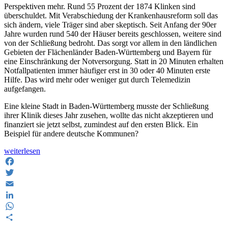
Perspektiven mehr. Rund 55 Prozent der 1874 Klinken sind
überschuldet. Mit Verabschiedung der Krankenhausreform soll das
sich ändern, viele Träger sind aber skeptisch. Seit Anfang der 90er
Jahre wurden rund 540 der Häuser bereits geschlossen, weitere sind
von der Schließung bedroht. Das sorgt vor allem in den ländlichen
Gebieten der Flächenländer Baden-Württemberg und Bayern für
eine Einschränkung der Notversorgung. Statt in 20 Minuten erhalten
Notfallpatienten immer häufiger erst in 30 oder 40 Minuten erste
Hilfe. Das wird mehr oder weniger gut durch Telemedizin
aufgefangen.
Eine kleine Stadt in Baden-Württemberg musste der Schließung
ihrer Klinik dieses Jahr zusehen, wollte das nicht akzeptieren und
finanziert sie jetzt selbst, zumindest auf den ersten Blick. Ein
Beispiel für andere deutsche Kommunen?
„Wiedereröffnung
weiterlesen
der
Rotkreuzklinik
Facebook
Wertheim
Twitter
als
Email
Bürgerspital“
LinkedIn
WhatsApp