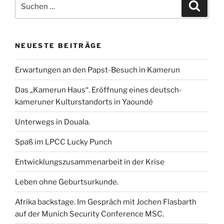
Suchen
b
t
l
e
s
e
Suche
nach:
o
e
d
A
n
o
r
I
p
k
n
p
NEUESTE BEITRÄGE
Erwartungen an den Papst-Besuch in Kamerun
Das „Kamerun Haus“. Eröffnung eines deutsch-
kameruner Kulturstandorts in Yaoundé
Unterwegs in Douala.
Spaß im LPCC Lucky Punch
Entwicklungszusammenarbeit in der Krise
Leben ohne Geburtsurkunde.
Afrika backstage. Im Gespräch mit Jochen Flasbarth
auf der Munich Security Conference MSC.