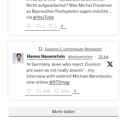
Nicht aufgearbeitet? Was Michel Friedman
zu Bayreuther Festspielen sagen möchte ...
via
@YouTube
X
1
1
Susanne C. Lettenbauer Retweetet
Hanno Hauenstein
@hahauenstein
·
23 Juli
‘In Germany, Jews who reject Zionism
are seen as not really Jewish’ – my
interview with violinist Michael Barenboim,
now online
@972mag
X
398
1154
Mehr laden