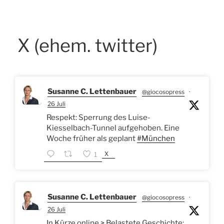
X (ehem. twitter)
Susanne C. Lettenbauer
@giocosopress
·
26 Juli
Respekt: Sperrung des Luise-
Kiesselbach-Tunnel aufgehoben. Eine
Woche früher als geplant
#München
X
1
Susanne C. Lettenbauer
@giocosopress
·
26 Juli
In Kürze online > Belastete Geschichte: