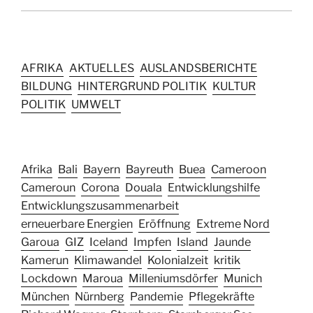
AFRIKA
AKTUELLES
AUSLANDSBERICHTE
BILDUNG
HINTERGRUND POLITIK
KULTUR
POLITIK
UMWELT
Afrika
Bali
Bayern
Bayreuth
Buea
Cameroon
Cameroun
Corona
Douala
Entwicklungshilfe
Entwicklungszusammenarbeit
erneuerbare Energien
Eröffnung
Extreme Nord
Garoua
GIZ
Iceland
Impfen
Island
Jaunde
Kamerun
Klimawandel
Kolonialzeit
kritik
Lockdown
Maroua
Milleniumsdörfer
Munich
München
Nürnberg
Pandemie
Pflegekräfte