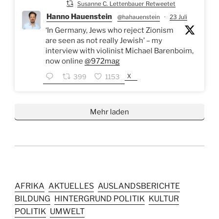
Susanne C. Lettenbauer Retweetet
Hanno Hauenstein
@hahauenstein
·
23 Juli
‘In Germany, Jews who reject Zionism
are seen as not really Jewish’ – my
interview with violinist Michael Barenboim,
now online
@972mag
X
399
1153
Mehr laden
AFRIKA
AKTUELLES
AUSLANDSBERICHTE
BILDUNG
HINTERGRUND POLITIK
KULTUR
POLITIK
UMWELT