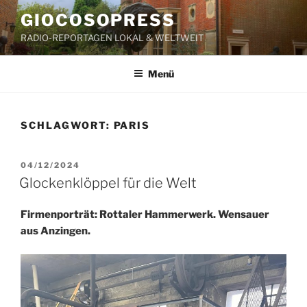
Zum
GIOCOSOPRESS
Inhalt
RADIO-REPORTAGEN LOKAL & WELTWEIT
springen
Menü
SCHLAGWORT:
PARIS
VERÖFFENTLICHT
04/12/2024
AM
Glockenklöppel für die Welt
Firmenporträt: Rottaler Hammerwerk. Wensauer
aus Anzingen.