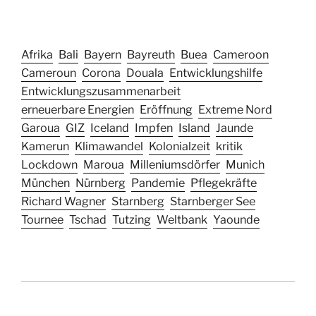
Afrika
Bali
Bayern
Bayreuth
Buea
Cameroon
Cameroun
Corona
Douala
Entwicklungshilfe
Entwicklungszusammenarbeit
erneuerbare Energien
Eröffnung
Extreme Nord
Garoua
GIZ
Iceland
Impfen
Island
Jaunde
Kamerun
Klimawandel
Kolonialzeit
kritik
Lockdown
Maroua
Milleniumsdörfer
Munich
München
Nürnberg
Pandemie
Pflegekräfte
Richard Wagner
Starnberg
Starnberger See
Tournee
Tschad
Tutzing
Weltbank
Yaounde