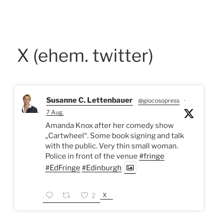
X (ehem. twitter)
Susanne C. Lettenbauer
@giocosopress
·
7 Aug.
Amanda Knox after her comedy show
„Cartwheel“. Some book signing and talk
with the public. Very thin small woman.
Police in front of the venue
#fringe
#EdFringe
#Edinburgh
X
2