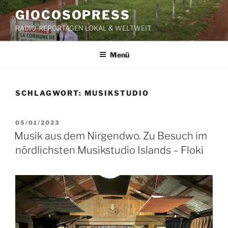
Zum
GIOCOSOPRESS
Inhalt
RADIO-REPORTAGEN LOKAL & WELTWEIT
springen
Menü
SCHLAGWORT:
MUSIKSTUDIO
VERÖFFENTLICHT
05/01/2023
AM
Musik aus dem Nirgendwo. Zu Besuch im
nördlichsten Musikstudio Islands – Floki