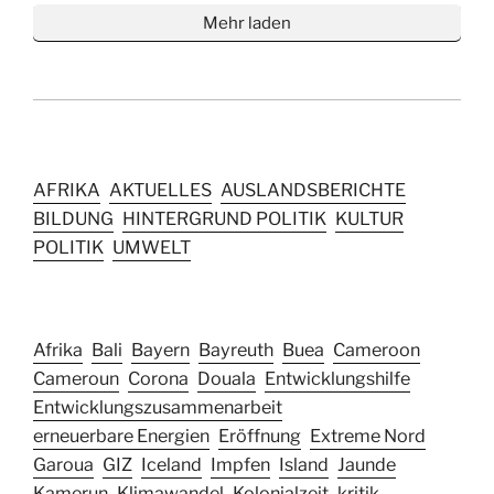
Mehr laden
AFRIKA
AKTUELLES
AUSLANDSBERICHTE
BILDUNG
HINTERGRUND POLITIK
KULTUR
POLITIK
UMWELT
Afrika
Bali
Bayern
Bayreuth
Buea
Cameroon
Cameroun
Corona
Douala
Entwicklungshilfe
Entwicklungszusammenarbeit
erneuerbare Energien
Eröffnung
Extreme Nord
Garoua
GIZ
Iceland
Impfen
Island
Jaunde
Kamerun
Klimawandel
Kolonialzeit
kritik