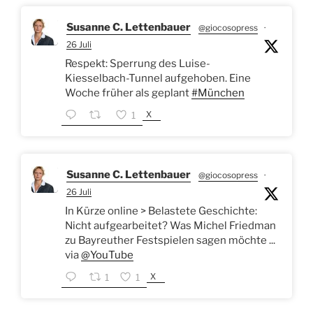
Susanne C. Lettenbauer
@giocosopress
·
26 Juli
Respekt: Sperrung des Luise-
Kiesselbach-Tunnel aufgehoben. Eine
Woche früher als geplant
#München
X
1
Susanne C. Lettenbauer
@giocosopress
·
26 Juli
In Kürze online > Belastete Geschichte:
Nicht aufgearbeitet? Was Michel Friedman
zu Bayreuther Festspielen sagen möchte ...
via
@YouTube
X
1
1