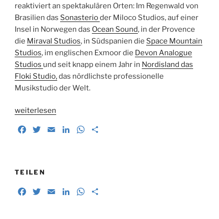
reaktiviert an spektakulären Orten: Im Regenwald von
Brasilien das
Sonasterio
der Miloco Studios, auf einer
Insel in Norwegen das
Ocean Sound
, in der Provence
die
Miraval Studios
, in Südspanien die
Space Mountain
Studios
, im englischen Exmoor die
Devon Analogue
Studios
und seit knapp einem Jahr in
Nordisland das
Floki Studio,
das nördlichste professionelle
Musikstudio der Welt.
„Musik
weiterlesen
aus
F
T
E
L
W
T
dem
a
w
m
i
h
e
Nirgendwo.
c
i
a
n
a
i
Zu
e
t
i
k
t
l
Besuch
b
t
l
e
s
e
TEILEN
im
o
e
d
A
n
F
T
E
L
W
T
nördlichsten
o
r
I
p
a
w
m
i
h
e
Musikstudio
k
n
p
c
i
a
n
a
i
Islands