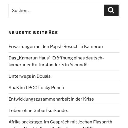
e
t
i
k
t
l
–
Suchen
b
t
l
e
s
e
Suche
Floki“
nach:
o
e
d
A
n
o
r
I
p
k
n
p
NEUESTE BEITRÄGE
Erwartungen an den Papst-Besuch in Kamerun
Das „Kamerun Haus“. Eröffnung eines deutsch-
kameruner Kulturstandorts in Yaoundé
Unterwegs in Douala.
Spaß im LPCC Lucky Punch
Entwicklungszusammenarbeit in der Krise
Leben ohne Geburtsurkunde.
Afrika backstage. Im Gespräch mit Jochen Flasbarth