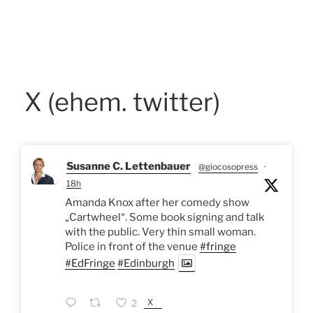
X (ehem. twitter)
Susanne C. Lettenbauer
@giocosopress
·
18h
Amanda Knox after her comedy show
„Cartwheel“. Some book signing and talk
with the public. Very thin small woman.
Police in front of the venue
#fringe
#EdFringe
#Edinburgh
X
2