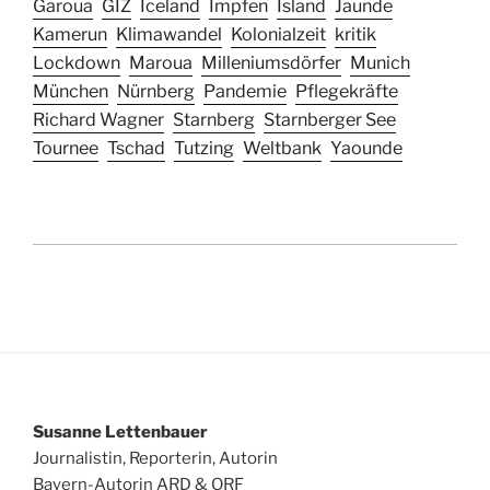
Garoua
GIZ
Iceland
Impfen
Island
Jaunde
Kamerun
Klimawandel
Kolonialzeit
kritik
Lockdown
Maroua
Milleniumsdörfer
Munich
München
Nürnberg
Pandemie
Pflegekräfte
Richard Wagner
Starnberg
Starnberger See
Tournee
Tschad
Tutzing
Weltbank
Yaounde
Susanne Lettenbauer
Journalistin, Reporterin, Autorin
Bayern-Autorin ARD & ORF