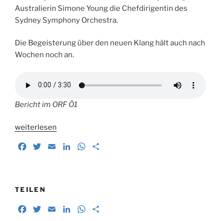
Australierin Simone Young die Chefdirigentin des
Sydney Symphony Orchestra.
Die Begeisterung über den neuen Klang hält auch nach
Wochen noch an.
Bericht im ORF Ö1
„„Fast
weiterlesen
ein
F
T
E
L
W
T
komplett
a
w
m
i
h
e
neuer
c
i
a
n
a
i
Saal.““
e
t
i
k
t
l
b
t
l
e
s
e
TEILEN
o
e
d
A
n
F
T
E
L
W
T
o
r
I
p
a
w
m
i
h
e