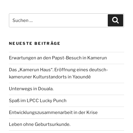
k
n
p
c
i
a
n
a
i
e
t
i
k
t
l
Suchen
b
t
l
e
s
e
Suche
nach:
o
e
d
A
n
o
r
I
p
k
n
p
NEUESTE BEITRÄGE
Erwartungen an den Papst-Besuch in Kamerun
Das „Kamerun Haus“. Eröffnung eines deutsch-
kameruner Kulturstandorts in Yaoundé
Unterwegs in Douala.
Spaß im LPCC Lucky Punch
Entwicklungszusammenarbeit in der Krise
Leben ohne Geburtsurkunde.