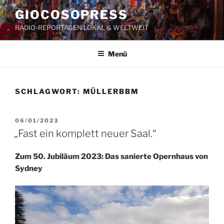
Zum
GIOCOSOPRESS
Inhalt
RADIO-REPORTAGEN LOKAL & WELTWEIT
springen
Menü
SCHLAGWORT:
MÜLLERBBM
VERÖFFENTLICHT
06/01/2023
AM
„Fast ein komplett neuer Saal.“
Zum 50. Jubiläum 2023: Das sanierte Opernhaus von
Sydney