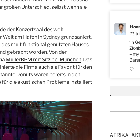
r großen Unterschied, selbst wenn sie
Hann
rde der Konzertsaal des wohl
23 Jul
 Welt am Hafen in Sydney grundsaniert.
‘In G
 des multifunktional genutzten Hauses
Zioni
and gebracht worden. Von den
– my 
rma
MüllerBBM mit Sitz bei München
. Das
Bare
ierte die Firma auch als Favorit für den
nannte Donuts waren bereits in den
für die akustischen Probleme installiert
AFRIKA
AK