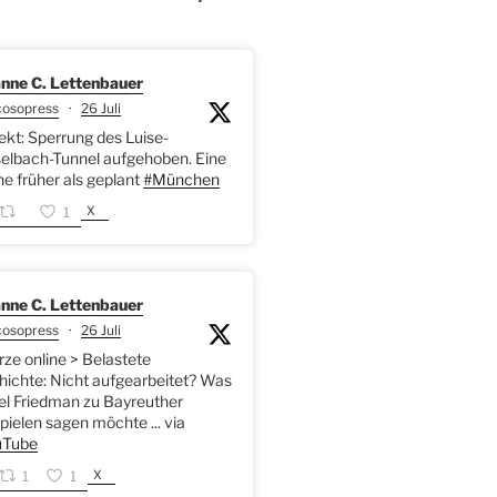
nne C. Lettenbauer
cosopress
·
26 Juli
kt: Sperrung des Luise-
elbach-Tunnel aufgehoben. Eine
 früher als geplant
#München
X
1
nne C. Lettenbauer
cosopress
·
26 Juli
rze online > Belastete
ichte: Nicht aufgearbeitet? Was
l Friedman zu Bayreuther
pielen sagen möchte ... via
Tube
X
1
1