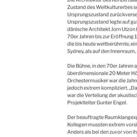
Zustand des Weltkulturerbes so
Ursprungszustand zurückverset
Ursprungszustand legte auf gute
dänische Architekt Jorn Utzon 
70er Jahren bis zur Eröffnung 
die bis heute weltberühmte, e
Sydney, als auf den Innenraum,
Die Bühne, in den 70er Jahren 
überdimensionale 20 Meter Hö
Orchestermusiker war die Jahre
jedoch extrem kompliziert. „D
war die Verteilung der akustisc
Projektleiter Gunter Engel.
Der beauftragte Raumklangexp
Kollegen mussten extrem vorsi
Anders als bei den zuvor von 