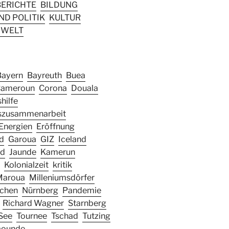
ERICHTE
BILDUNG
D POLITIK
KULTUR
WELT
Bayern
Bayreuth
Buea
ameroun
Corona
Douala
hilfe
szusammenarbeit
Energien
Eröffnung
d
Garoua
GIZ
Iceland
nd
Jaunde
Kamerun
Kolonialzeit
kritik
Maroua
Milleniumsdörfer
chen
Nürnberg
Pandemie
Richard Wagner
Starnberg
See
Tournee
Tschad
Tutzing
aounde