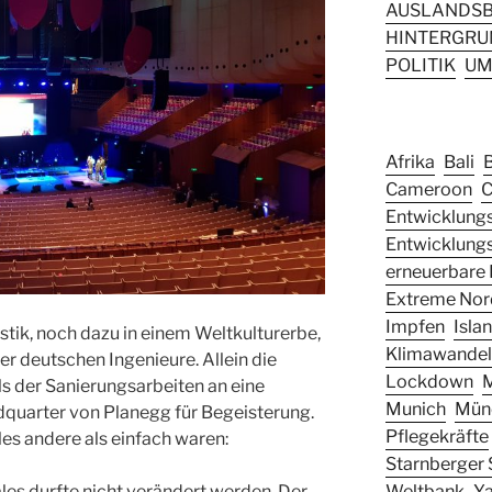
AUSLANDSB
HINTERGRUN
POLITIK
UM
Afrika
Bali
Cameroon
C
Entwicklungs
Entwicklung
erneuerbare 
Extreme Nor
Impfen
Isla
stik, noch dazu in einem Weltkulturerbe,
Klimawandel
er deutschen Ingenieure. Allein die
Lockdown
ls der Sanierungsarbeiten an eine
Munich
Mün
quarter von Planegg für Begeisterung.
Pflegekräfte
es andere als einfach waren:
Starnberger 
Weltbank
Y
les durfte nicht verändert werden. Der