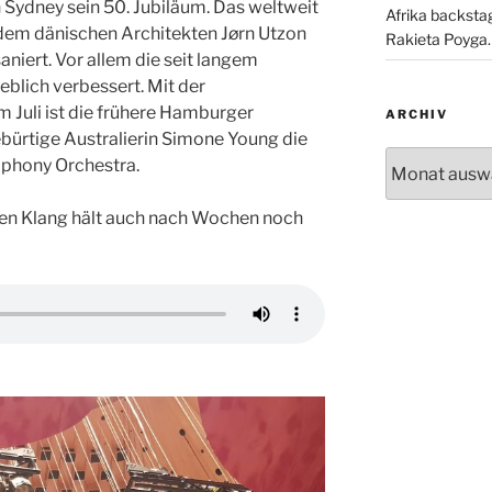
 Sydney sein 50. Jubiläum. Das weltweit
Afrika backsta
em dänischen Architekten Jørn Utzon
Rakieta Poyga.
aniert. Vor allem die seit langem
eblich verbessert. Mit der
 Juli ist die frühere Hamburger
ARCHIV
bürtige Australierin Simone Young die
Archiv
mphony Orchestra.
uen Klang hält auch nach Wochen noch