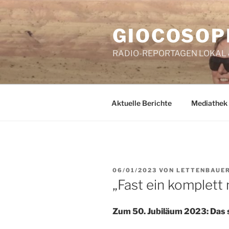
Zum
Inhalt
GIOCOSOP
springen
RADIO-REPORTAGEN LOKAL
Aktuelle Berichte
Mediathek
VERÖFFENTLICHT
06/01/2023
VON
LETTENBAUE
AM
„Fast ein komplett 
Zum 50. Jubiläum 2023: Das 