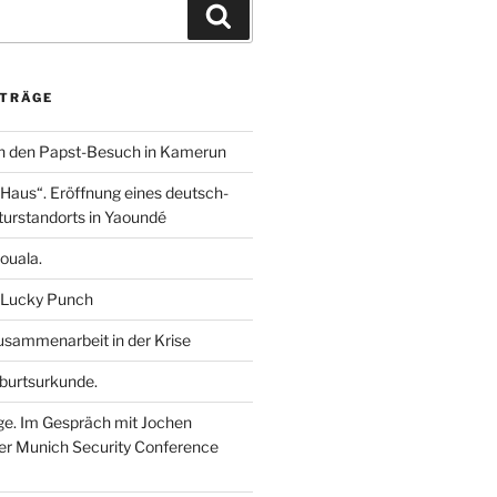
e
s
e
Suchen
d
A
n
I
p
n
p
ITRÄGE
n den Papst-Besuch in Kamerun
aus“. Eröffnung eines deutsch-
urstandorts in Yaoundé
ouala.
 Lucky Punch
sammenarbeit in der Krise
burtsurkunde.
ge. Im Gespräch mit Jochen
der Munich Security Conference