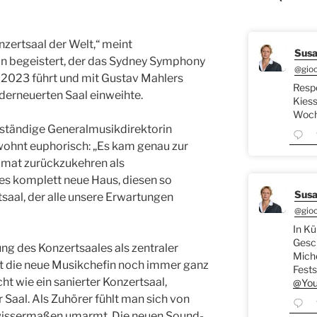
nzertsaal der Welt,“ meint
Susa
 begeistert, der das Sydney Symphony
@gio
r 2023 führt und mit Gustav Mahlers
Respe
nderneuerten Saal einweihte.
Kiess
Woche
ständige Generalmusikdirektorin
ohnt euphorisch: „Es kam genau zur
Heimat zurückzukehren als
es komplett neue Haus, diesen so
Susa
saal, der alle unsere Erwartungen
@gio
In Kü
Gesch
g des Konzertsaales als zentraler
Miche
t die neue Musikchefin noch immer ganz
Fests
icht wie ein sanierter Konzertsaal,
@You
 Saal. Als Zuhörer fühlt man sich von
wissermaßen umarmt. Die neuen Sound-