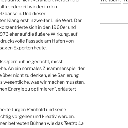
llte jederzeit wieder in den
zbar sein. Und dieser
n Klang erst in zweiter Linie Wert. Der
konzentrierte sich in den 1960er und
1973 eher auf die äußere Wirkung, auf
indrucksvolle Fassade am Hafen von
 sagen Experten heute.
als Opernbühne gedacht, misst
he. An ein normales Zusammenspiel der
 über nicht zu denken, eine Sanierung
as wesentliche, was wir machen mussten,
hen Energie zu optimieren“, erläutert
erte Jürgen Reinhold und seine
chtig vorgehen und kreativ werden.
ihnen betreuten Bühnen wie das
Teatro La