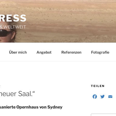
RESS
 & WELTWEIT
Über mich
Angebot
Referenzen
Fotografie
TEILEN
R
neuer Saal.“
F
T
E
a
w
sanierte Opernhaus von Sydney
c
i
a
e
t
i