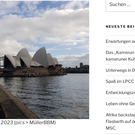
Suchen
b
t
l
nach:
o
e
o
r
k
NEUESTE BE
Erwartungen a
Das „Kamerun H
kameruner Kult
Unterwegs in D
Spaß im LPCC
Entwicklungszu
Leben ohne Ge
Afrika backsta
Flasbarth auf 
r 2023 (pics > MüllerBBM)
MSC.