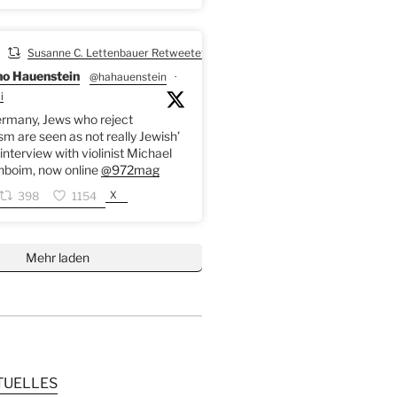
Susanne C. Lettenbauer Retweetet
o Hauenstein
@hahauenstein
·
i
ermany, Jews who reject
sm are seen as not really Jewish’
interview with violinist Michael
nboim, now online
@972mag
X
398
1154
Mehr laden
TUELLES