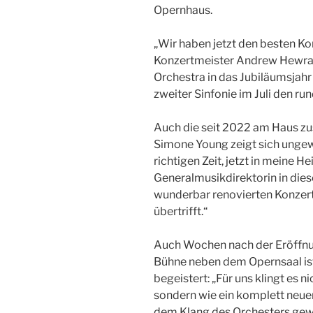
Opernhaus.
„Wir haben jetzt den besten Ko
Konzertmeister Andrew Hewran
Orchestra in das Jubiläumsjah
zweiter Sinfonie im Juli den ru
Auch die seit 2022 am Haus zu
Simone Young zeigt sich ungew
richtigen Zeit, jetzt in meine 
Generalmusikdirektorin in dies
wunderbar renovierten Konzert
übertrifft.“
Auch Wochen nach der Eröffnun
Bühne neben dem Opernsaal is
begeistert: „Für uns klingt es n
sondern wie ein komplett neuer
dem Klang des Orchesters ge