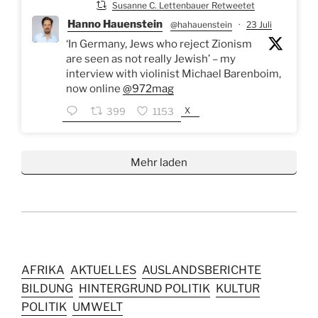
Susanne C. Lettenbauer Retweetet
Hanno Hauenstein
@hahauenstein
·
23 Juli
‘In Germany, Jews who reject Zionism
are seen as not really Jewish’ – my
interview with violinist Michael Barenboim,
now online
@972mag
X
399
1153
Mehr laden
AFRIKA
AKTUELLES
AUSLANDSBERICHTE
BILDUNG
HINTERGRUND POLITIK
KULTUR
POLITIK
UMWELT