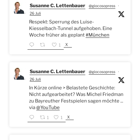
Susanne C. Lettenbauer
@giocosopress
·
26 Juli
Respekt: Sperrung des Luise-
Kiesselbach-Tunnel aufgehoben. Eine
Woche früher als geplant
#München
X
1
Susanne C. Lettenbauer
@giocosopress
·
26 Juli
In Kürze online > Belastete Geschichte:
Nicht aufgearbeitet? Was Michel Friedman
zu Bayreuther Festspielen sagen möchte ...
via
@YouTube
X
1
1