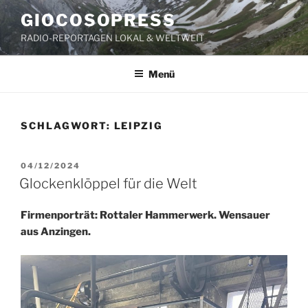
Zum
GIOCOSOPRESS
Inhalt
RADIO-REPORTAGEN LOKAL & WELTWEIT
springen
Menü
SCHLAGWORT:
LEIPZIG
VERÖFFENTLICHT
04/12/2024
AM
Glockenklöppel für die Welt
Firmenporträt: Rottaler Hammerwerk. Wensauer
aus Anzingen.