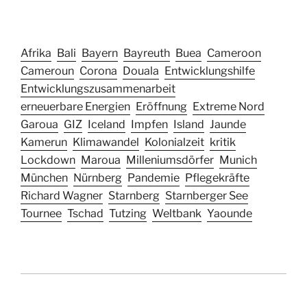
Afrika
Bali
Bayern
Bayreuth
Buea
Cameroon
Cameroun
Corona
Douala
Entwicklungshilfe
Entwicklungszusammenarbeit
erneuerbare Energien
Eröffnung
Extreme Nord
Garoua
GIZ
Iceland
Impfen
Island
Jaunde
Kamerun
Klimawandel
Kolonialzeit
kritik
Lockdown
Maroua
Milleniumsdörfer
Munich
München
Nürnberg
Pandemie
Pflegekräfte
Richard Wagner
Starnberg
Starnberger See
Tournee
Tschad
Tutzing
Weltbank
Yaounde