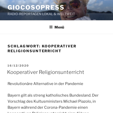
Zum
GIOCOSOPRESS
Inhalt
RADIO-REPORTAGEN LOKAL & WELTWEIT
springen
Menü
SCHLAGWORT:
KOOPERATIVER
RELIGIONSUNTERRICHT
VERÖFFENTLICHT
16/12/2020
AM
Kooperativer Religionsunterricht
Revolutionäre Alternative in der Pandemie
Bayern gilt als streng katholisches Bundesland. Der
Vorschlag des Kultusministers Michael Piazolo, in
Bayern während der Corona-Pandemie einen