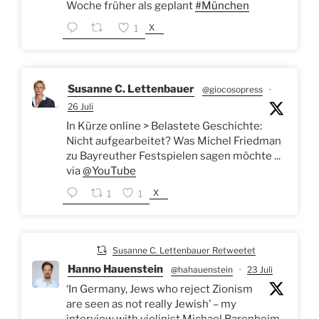
Woche früher als geplant
#München
X
1
Susanne C. Lettenbauer
@giocosopress
·
26 Juli
In Kürze online > Belastete Geschichte:
Nicht aufgearbeitet? Was Michel Friedman
zu Bayreuther Festspielen sagen möchte ...
via
@YouTube
X
1
1
Susanne C. Lettenbauer Retweetet
Hanno Hauenstein
@hahauenstein
·
23 Juli
‘In Germany, Jews who reject Zionism
are seen as not really Jewish’ – my
interview with violinist Michael Barenboim,