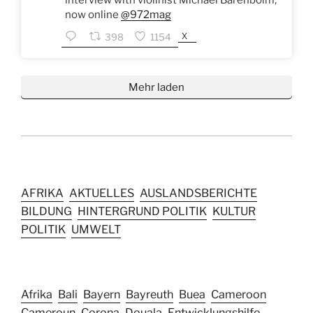
now online
@972mag
X
398
1154
Mehr laden
AFRIKA
AKTUELLES
AUSLANDSBERICHTE
BILDUNG
HINTERGRUND POLITIK
KULTUR
POLITIK
UMWELT
Afrika
Bali
Bayern
Bayreuth
Buea
Cameroon
Cameroun
Corona
Douala
Entwicklungshilfe