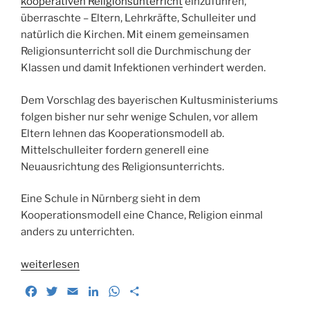
kooperativen Religionsunterricht
einzuführen,
überraschte – Eltern, Lehrkräfte, Schulleiter und
natürlich die Kirchen. Mit einem gemeinsamen
Religionsunterricht soll die Durchmischung der
Klassen und damit Infektionen verhindert werden.
Dem Vorschlag des bayerischen Kultusministeriums
folgen bisher nur sehr wenige Schulen, vor allem
Eltern lehnen das Kooperationsmodell ab.
Mittelschulleiter fordern generell eine
Neuausrichtung des Religionsunterrichts.
Eine Schule in Nürnberg sieht in dem
Kooperationsmodell eine Chance, Religion einmal
anders zu unterrichten.
„Kooperativer
weiterlesen
Religionsunterricht“
F
T
E
L
W
T
a
w
m
i
h
e