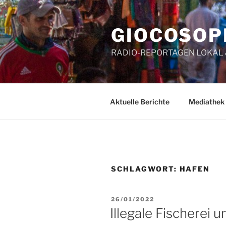
Zum
Inhalt
GIOCOSOP
springen
RADIO-REPORTAGEN LOKAL
Aktuelle Berichte
Mediathek
SCHLAGWORT:
HAFEN
VERÖFFENTLICHT
26/01/2022
AM
Illegale Fischerei 