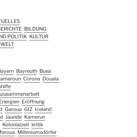
TUELLES
ERICHTE
BILDUNG
D POLITIK
KULTUR
WELT
Bayern
Bayreuth
Buea
ameroun
Corona
Douala
hilfe
szusammenarbeit
Energien
Eröffnung
d
Garoua
GIZ
Iceland
nd
Jaunde
Kamerun
Kolonialzeit
kritik
Maroua
Milleniumsdörfer