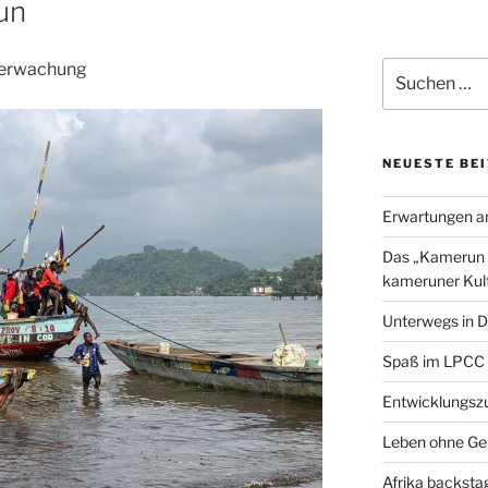
un
a
w
c
i
a
e
t
i
Suchen
berwachung
b
t
l
nach:
o
e
o
r
k
NEUESTE BE
Erwartungen a
Das „Kamerun H
kameruner Kult
Unterwegs in D
Spaß im LPCC
Entwicklungszu
Leben ohne Ge
Afrika backsta