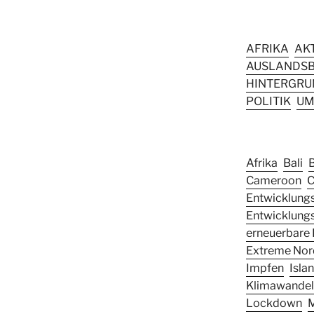
AFRIKA
AK
AUSLANDSB
HINTERGRUN
POLITIK
UM
Afrika
Bali
Cameroon
C
Entwicklungs
Entwicklung
erneuerbare 
Extreme Nor
Impfen
Isla
Klimawandel
Lockdown