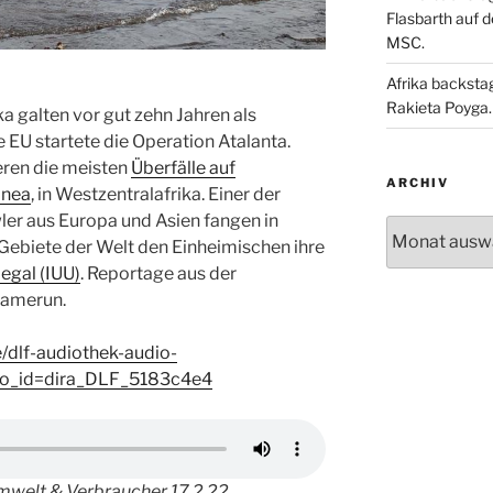
Flasbarth auf 
MSC.
Afrika backsta
Rakieta Poyga.
a galten vor gut zehn Jahren als
e EU startete die Operation Atalanta.
eren die meisten
Überfälle auf
ARCHIV
inea
, in Westzentralafrika. Einer der
er aus Europa und Asien fangen in
Archiv
 Gebiete der Welt den Einheimischen ihre
legal (IUU)
. Reportage aus der
kamerun.
e/dlf-audiothek-audio-
io_id=dira_DLF_5183c4e4
Umwelt & Verbraucher
17.2.22