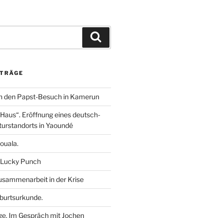
m
i
h
e
n
a
i
k
t
l
e
s
e
Suchen
d
A
n
I
p
n
p
ITRÄGE
n den Papst-Besuch in Kamerun
aus“. Eröffnung eines deutsch-
urstandorts in Yaoundé
ouala.
 Lucky Punch
sammenarbeit in der Krise
burtsurkunde.
ge. Im Gespräch mit Jochen