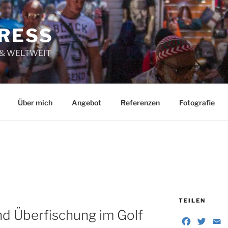
RESS
 & WELTWEIT
Über mich
Angebot
Referenzen
Fotografie
TEILEN
und Überfischung im Golf
F
T
E