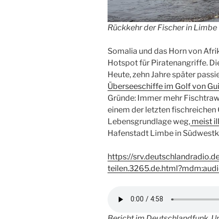
Rückkehr der Fischer in Limbe
Somalia und das Horn von Afrik
Hotspot für Piratenangriffe. Di
Heute, zehn Jahre später passi
Überseeschiffe im Golf von Gu
Gründe: Immer mehr Fischtrawl
einem der letzten fischreichen
Lebensgrundlage weg,
meist il
Hafenstadt Limbe in Südwest
https://srv.deutschlandradio.d
teilen.3265.de.html?mdm:aud
Bericht im Deutschlandfunk, 