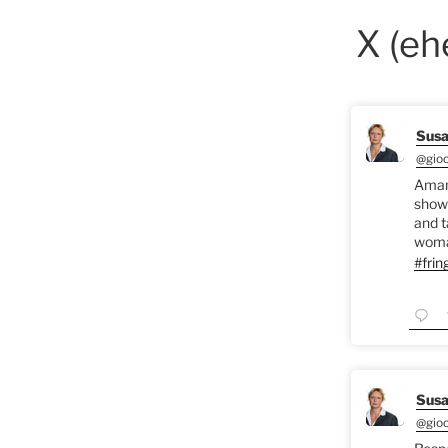
X (eh
Susa
@gio
Aman
show
and t
woman
#frin
Susa
@gio