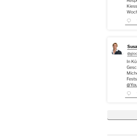
Respe
Kiess
Woche
Susa
@gio
In Kü
Gesch
Miche
Fests
@You