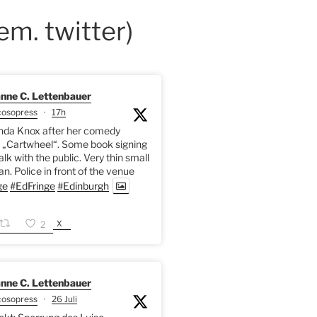
em. twitter)
nne C. Lettenbauer
cosopress
·
17h
da Knox after her comedy
 „Cartwheel“. Some book signing
alk with the public. Very thin small
. Police in front of the venue
ge
#EdFringe
#Edinburgh
X
2
nne C. Lettenbauer
cosopress
·
26 Juli