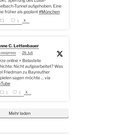
kt: Sperrung des Luise-
elbach-Tunnel aufgehoben. Eine
 früher als geplant
#München
X
1
nne C. Lettenbauer
cosopress
·
26 Juli
rze online > Belastete
ichte: Nicht aufgearbeitet? Was
l Friedman zu Bayreuther
pielen sagen möchte ... via
Tube
X
1
1
Mehr laden