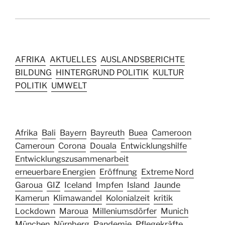
AFRIKA
AKTUELLES
AUSLANDSBERICHTE
BILDUNG
HINTERGRUND POLITIK
KULTUR
POLITIK
UMWELT
Afrika
Bali
Bayern
Bayreuth
Buea
Cameroon
Cameroun
Corona
Douala
Entwicklungshilfe
Entwicklungszusammenarbeit
erneuerbare Energien
Eröffnung
Extreme Nord
Garoua
GIZ
Iceland
Impfen
Island
Jaunde
Kamerun
Klimawandel
Kolonialzeit
kritik
Lockdown
Maroua
Milleniumsdörfer
Munich
München
Nürnberg
Pandemie
Pflegekräfte