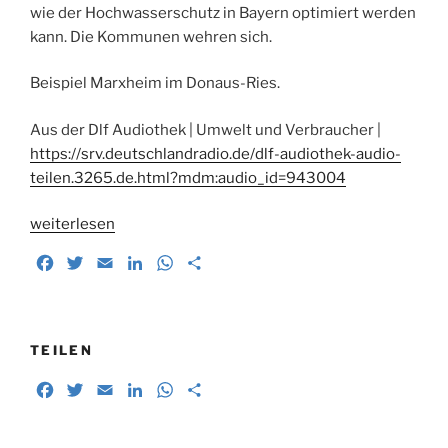
wie der Hochwasserschutz in Bayern optimiert werden
kann. Die Kommunen wehren sich.
Beispiel Marxheim im Donaus-Ries.
Aus der Dlf Audiothek | Umwelt und Verbraucher |
https://srv.deutschlandradio.de/dlf-audiothek-audio-
teilen.3265.de.html?mdm:audio_id=943004
„Hochwasserschutz:
weiterlesen
Alte
F
T
E
L
W
T
Diskussion
a
w
m
i
h
e
um
c
i
a
n
a
i
neue
e
t
i
k
t
l
Flutpolder“
b
t
l
e
s
e
TEILEN
o
e
d
A
n
F
T
E
L
W
T
o
r
I
p
a
w
m
i
h
e
k
n
p
c
i
a
n
a
i