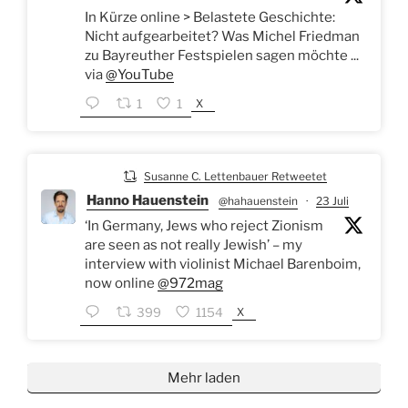
In Kürze online > Belastete Geschichte:
Nicht aufgearbeitet? Was Michel Friedman
zu Bayreuther Festspielen sagen möchte ...
via
@YouTube
X
1
1
Susanne C. Lettenbauer Retweetet
Hanno Hauenstein
@hahauenstein
·
23 Juli
‘In Germany, Jews who reject Zionism
are seen as not really Jewish’ – my
interview with violinist Michael Barenboim,
now online
@972mag
X
399
1154
Mehr laden