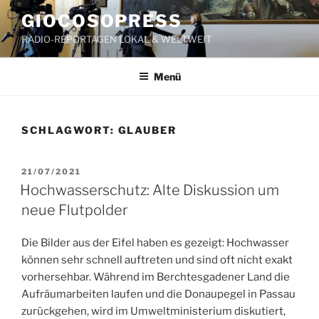
Zum
GIOCOSOPRESS
Inhalt
RADIO-REPORTAGEN LOKAL & WELTWEIT
springen
Menü
SCHLAGWORT:
GLAUBER
VERÖFFENTLICHT
21/07/2021
AM
Hochwasserschutz: Alte Diskussion um
neue Flutpolder
Die Bilder aus der Eifel haben es gezeigt: Hochwasser
können sehr schnell auftreten und sind oft nicht exakt
vorhersehbar. Während im Berchtesgadener Land die
Aufräumarbeiten laufen und die Donaupegel in Passau
zurückgehen, wird im Umweltministerium diskutiert,