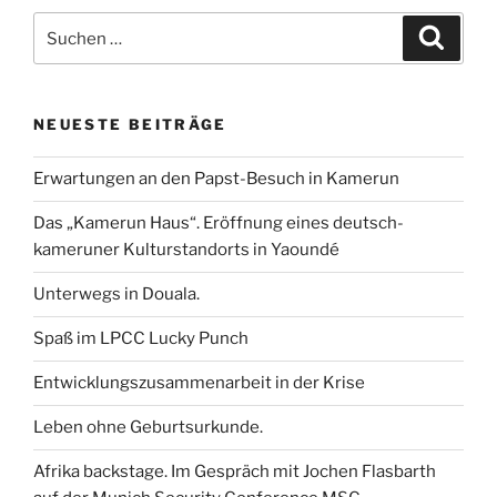
e
t
i
k
t
l
Suchen
b
t
l
e
s
e
Suche
nach:
o
e
d
A
n
o
r
I
p
k
n
p
NEUESTE BEITRÄGE
Erwartungen an den Papst-Besuch in Kamerun
Das „Kamerun Haus“. Eröffnung eines deutsch-
kameruner Kulturstandorts in Yaoundé
Unterwegs in Douala.
Spaß im LPCC Lucky Punch
Entwicklungszusammenarbeit in der Krise
Leben ohne Geburtsurkunde.
Afrika backstage. Im Gespräch mit Jochen Flasbarth