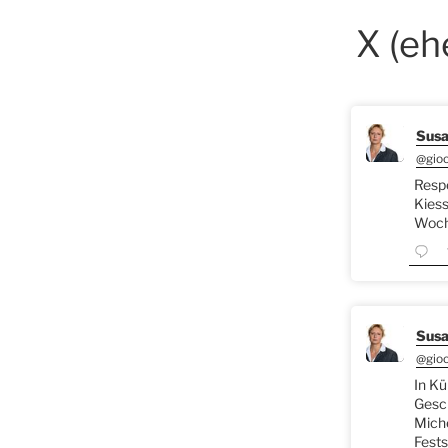
X (eh
Susa
@gio
Respe
Kiess
Woche
Susa
@gio
In Kü
Gesch
Miche
Fests