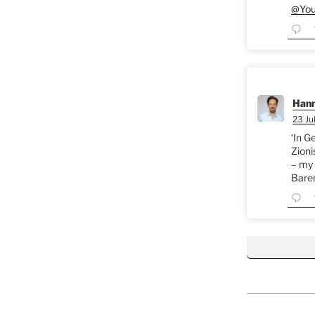
@You
Hann
23 Jul
‘In G
Zioni
– my 
Bare