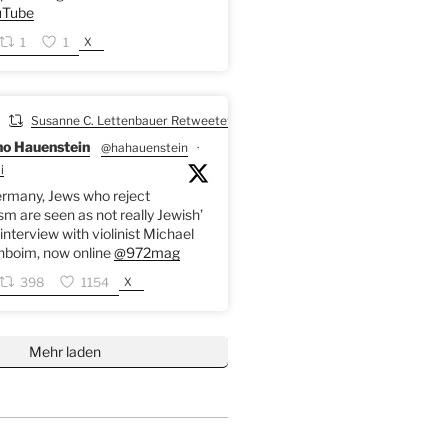
Tube
X
1
1
Susanne C. Lettenbauer Retweetet
o Hauenstein
@hahauenstein
·
i
ermany, Jews who reject
sm are seen as not really Jewish’
interview with violinist Michael
nboim, now online
@972mag
X
398
1154
Mehr laden