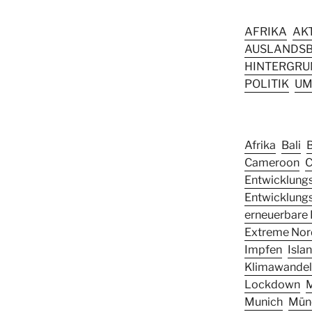
AFRIKA
AK
AUSLANDSB
HINTERGRUN
POLITIK
UM
Afrika
Bali
Cameroon
C
Entwicklungs
Entwicklung
erneuerbare 
Extreme Nor
Impfen
Isla
Klimawandel
Lockdown
Munich
Mün