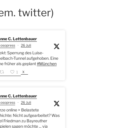
em. twitter)
nne C. Lettenbauer
cosopress
·
26 Juli
kt: Sperrung des Luise-
elbach-Tunnel aufgehoben. Eine
 früher als geplant
#München
X
1
nne C. Lettenbauer
cosopress
·
26 Juli
rze online > Belastete
ichte: Nicht aufgearbeitet? Was
l Friedman zu Bayreuther
pielen sagen möchte ... via