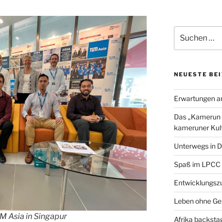
a
w
c
i
a
e
t
i
Suchen
b
t
l
nach:
o
e
o
r
k
NEUESTE BE
Erwartungen a
Das „Kamerun H
kameruner Kult
Unterwegs in D
Spaß im LPCC
Entwicklungszu
Leben ohne Ge
M Asia in Singapur
Afrika backsta