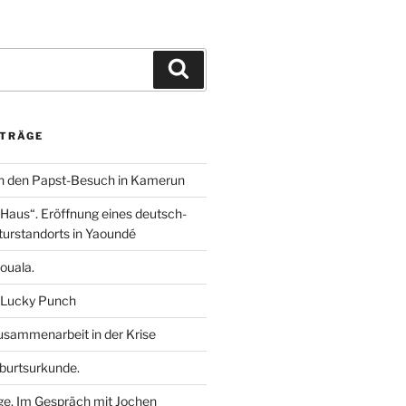
m
i
h
e
n
a
i
k
t
l
e
s
e
Suchen
d
A
n
I
p
n
p
ITRÄGE
n den Papst-Besuch in Kamerun
aus“. Eröffnung eines deutsch-
urstandorts in Yaoundé
ouala.
 Lucky Punch
sammenarbeit in der Krise
burtsurkunde.
ge. Im Gespräch mit Jochen