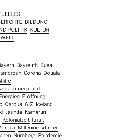
TUELLES
ERICHTE
BILDUNG
D POLITIK
KULTUR
WELT
Bayern
Bayreuth
Buea
ameroun
Corona
Douala
hilfe
szusammenarbeit
Energien
Eröffnung
d
Garoua
GIZ
Iceland
nd
Jaunde
Kamerun
Kolonialzeit
kritik
Maroua
Milleniumsdörfer
chen
Nürnberg
Pandemie