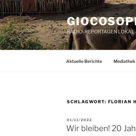
Zum
Inhalt
GIOCOSOP
springen
RADIO-REPORTAGEN LOKAL
Aktuelle Berichte
Mediathek
SCHLAGWORT:
FLORIAN 
VERÖFFENTLICHT
01/11/2022
AM
Wir bleiben! 20 Ja