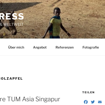
RESS
 & WELTWEIT
Über mich
Angebot
Referenzen
Fotografie
HOLZAPFEL
TEILEN
hre TUM Asia Singapur
F
T
E