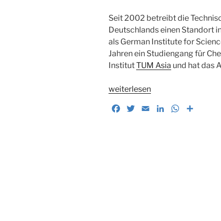
Seit 2002 betreibt die Technis
Deutschlands einen Standort in
als German Institute for Scie
Jahren ein Studiengang für Che
Institut
TUM Asia
und hat das A
„Wir
weiterlesen
bleiben!
F
T
E
L
W
T
20
a
w
m
i
h
e
Jahre
c
i
a
n
a
i
TUM
e
t
i
k
t
l
Asia
b
t
l
e
s
e
Singapur“
o
e
d
A
n
o
r
I
p
k
n
p