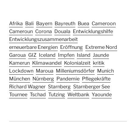
Afrika
Bali
Bayern
Bayreuth
Buea
Cameroon
Cameroun
Corona
Douala
Entwicklungshilfe
Entwicklungszusammenarbeit
erneuerbare Energien
Eröffnung
Extreme Nord
Garoua
GIZ
Iceland
Impfen
Island
Jaunde
Kamerun
Klimawandel
Kolonialzeit
kritik
Lockdown
Maroua
Milleniumsdörfer
Munich
München
Nürnberg
Pandemie
Pflegekräfte
Richard Wagner
Starnberg
Starnberger See
Tournee
Tschad
Tutzing
Weltbank
Yaounde