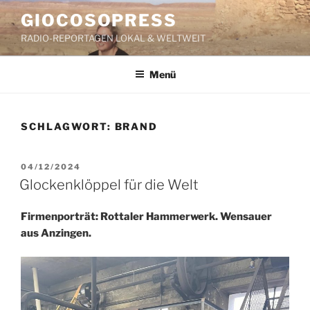
Zum
GIOCOSOPRESS
Inhalt
RADIO-REPORTAGEN LOKAL & WELTWEIT
springen
Menü
SCHLAGWORT:
BRAND
VERÖFFENTLICHT
04/12/2024
AM
Glockenklöppel für die Welt
Firmenporträt: Rottaler Hammerwerk. Wensauer
aus Anzingen.