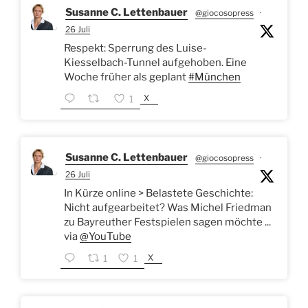
Susanne C. Lettenbauer
@giocosopress
·
26 Juli
Respekt: Sperrung des Luise-
Kiesselbach-Tunnel aufgehoben. Eine
Woche früher als geplant
#München
X
1
Susanne C. Lettenbauer
@giocosopress
·
26 Juli
In Kürze online > Belastete Geschichte:
Nicht aufgearbeitet? Was Michel Friedman
zu Bayreuther Festspielen sagen möchte ...
via
@YouTube
X
1
1