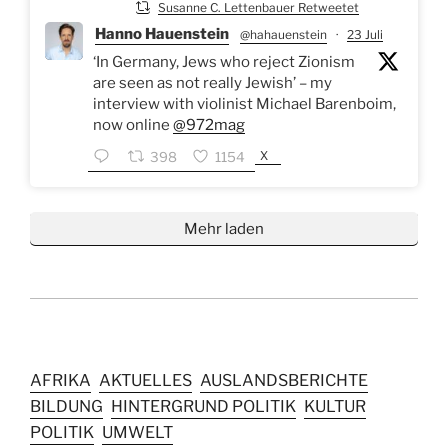
Susanne C. Lettenbauer Retweetet
Hanno Hauenstein
@hahauenstein
·
23 Juli
‘In Germany, Jews who reject Zionism
are seen as not really Jewish’ – my
interview with violinist Michael Barenboim,
now online
@972mag
X
398
1154
Mehr laden
AFRIKA
AKTUELLES
AUSLANDSBERICHTE
BILDUNG
HINTERGRUND POLITIK
KULTUR
POLITIK
UMWELT