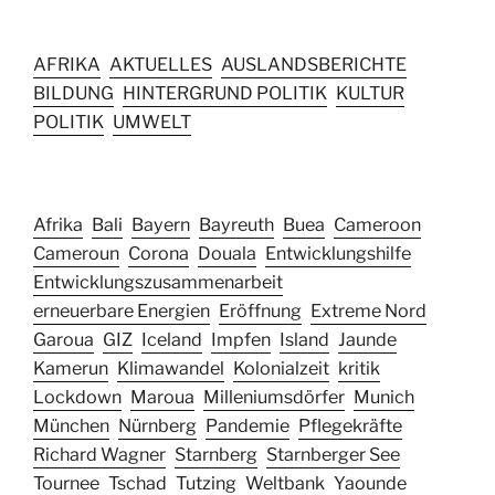
AFRIKA
AKTUELLES
AUSLANDSBERICHTE
BILDUNG
HINTERGRUND POLITIK
KULTUR
POLITIK
UMWELT
Afrika
Bali
Bayern
Bayreuth
Buea
Cameroon
Cameroun
Corona
Douala
Entwicklungshilfe
Entwicklungszusammenarbeit
erneuerbare Energien
Eröffnung
Extreme Nord
Garoua
GIZ
Iceland
Impfen
Island
Jaunde
Kamerun
Klimawandel
Kolonialzeit
kritik
Lockdown
Maroua
Milleniumsdörfer
Munich
München
Nürnberg
Pandemie
Pflegekräfte
Richard Wagner
Starnberg
Starnberger See
Tournee
Tschad
Tutzing
Weltbank
Yaounde