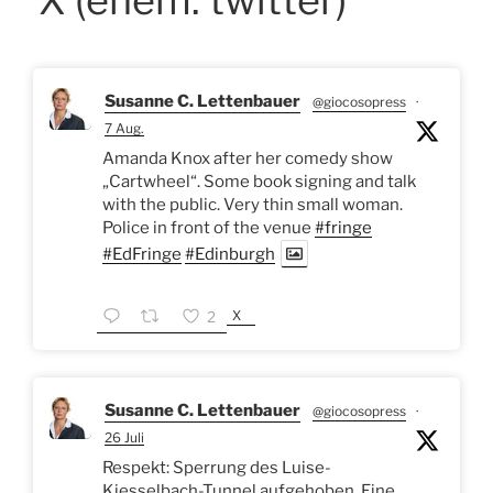
Susanne C. Lettenbauer
@giocosopress
·
7 Aug.
Amanda Knox after her comedy show
„Cartwheel“. Some book signing and talk
with the public. Very thin small woman.
Police in front of the venue
#fringe
#EdFringe
#Edinburgh
X
2
Susanne C. Lettenbauer
@giocosopress
·
26 Juli
Respekt: Sperrung des Luise-
Kiesselbach-Tunnel aufgehoben. Eine