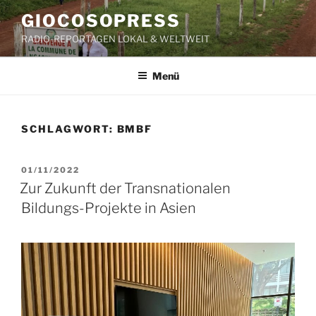
Zum
GIOCOSOPRESS
Inhalt
RADIO-REPORTAGEN LOKAL & WELTWEIT
springen
Menü
SCHLAGWORT:
BMBF
VERÖFFENTLICHT
01/11/2022
AM
Zur Zukunft der Transnationalen
Bildungs-Projekte in Asien