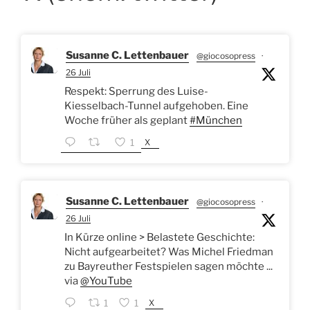
Susanne C. Lettenbauer
@giocosopress
·
26 Juli
Respekt: Sperrung des Luise-
Kiesselbach-Tunnel aufgehoben. Eine
Woche früher als geplant
#München
X
1
Susanne C. Lettenbauer
@giocosopress
·
26 Juli
In Kürze online > Belastete Geschichte:
Nicht aufgearbeitet? Was Michel Friedman
zu Bayreuther Festspielen sagen möchte ...
via
@YouTube
X
1
1