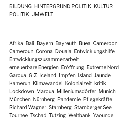
BILDUNG
HINTERGRUND POLITIK
KULTUR
POLITIK
UMWELT
Afrika
Bali
Bayern
Bayreuth
Buea
Cameroon
Cameroun
Corona
Douala
Entwicklungshilfe
Entwicklungszusammenarbeit
erneuerbare Energien
Eröffnung
Extreme Nord
Garoua
GIZ
Iceland
Impfen
Island
Jaunde
Kamerun
Klimawandel
Kolonialzeit
kritik
Lockdown
Maroua
Milleniumsdörfer
Munich
München
Nürnberg
Pandemie
Pflegekräfte
Richard Wagner
Starnberg
Starnberger See
Tournee
Tschad
Tutzing
Weltbank
Yaounde