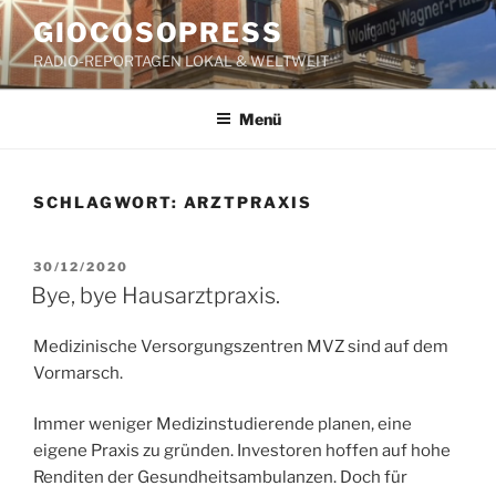
Zum
GIOCOSOPRESS
Inhalt
RADIO-REPORTAGEN LOKAL & WELTWEIT
springen
Menü
SCHLAGWORT:
ARZTPRAXIS
VERÖFFENTLICHT
30/12/2020
AM
Bye, bye Hausarztpraxis.
Medizinische Versorgungszentren MVZ sind auf dem
Vormarsch.
Immer weniger Medizinstudierende planen, eine
eigene Praxis zu gründen. Investoren hoffen auf hohe
Renditen der Gesundheitsambulanzen. Doch für