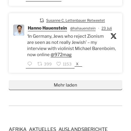
Susanne C. Lettenbauer Retweetet
Hanno Hauenstein
@hahauenstein
·
23 Juli
‘In Germany, Jews who reject Zionism
are seen as not really Jewish’ – my
interview with violinist Michael Barenboim,
now online
@972mag
X
399
1153
Mehr laden
AFRIKA
AKTUELLES
AUSLANDSBERICHTE