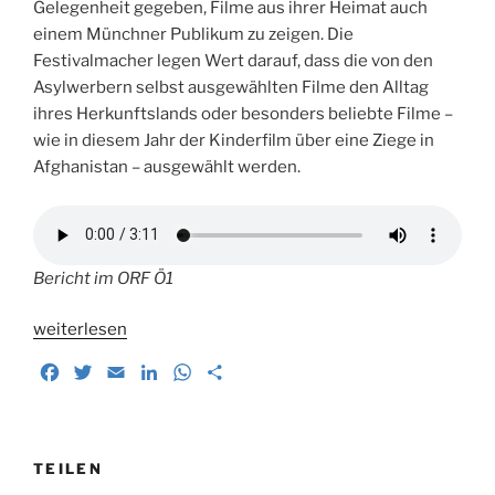
Gelegenheit gegeben, Filme aus ihrer Heimat auch
einem Münchner Publikum zu zeigen. Die
Festivalmacher legen Wert darauf, dass die von den
Asylwerbern selbst ausgewählten Filme den Alltag
ihres Herkunftslands oder besonders beliebte Filme –
wie in diesem Jahr der Kinderfilm über eine Ziege in
Afghanistan – ausgewählt werden.
Bericht im ORF Ö1
„Von
weiterlesen
lustig
F
T
E
L
W
T
bis
a
w
m
i
h
e
langatmig.
c
i
a
n
a
i
5
e
t
i
k
t
l
Jahre
b
t
l
e
s
e
TEILEN
Kino
o
e
d
A
n