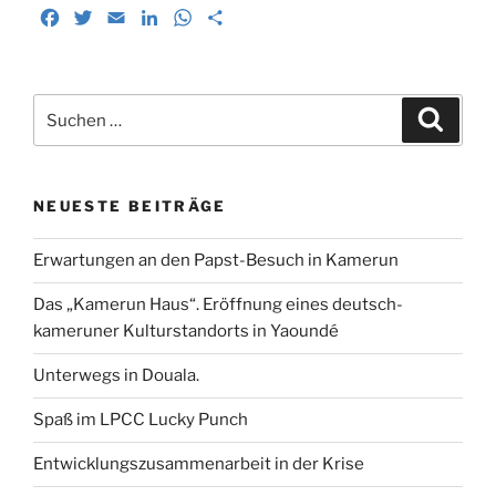
F
T
E
L
W
T
Asyl“
o
r
I
p
a
w
m
i
h
e
k
n
p
c
i
a
n
a
i
e
t
i
k
t
l
Suchen
b
t
l
e
s
e
Suche
nach:
o
e
d
A
n
o
r
I
p
k
n
p
NEUESTE BEITRÄGE
Erwartungen an den Papst-Besuch in Kamerun
Das „Kamerun Haus“. Eröffnung eines deutsch-
kameruner Kulturstandorts in Yaoundé
Unterwegs in Douala.
Spaß im LPCC Lucky Punch
Entwicklungszusammenarbeit in der Krise