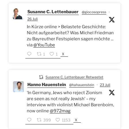
Susanne C. Lettenbauer
@giocosopress
·
26 Juli
In Kürze online > Belastete Geschichte:
Nicht aufgearbeitet? Was Michel Friedman
zu Bayreuther Festspielen sagen möchte ...
via
@YouTube
X
1
1
Susanne C. Lettenbauer Retweetet
Hanno Hauenstein
@hahauenstein
·
23 Juli
‘In Germany, Jews who reject Zionism
are seen as not really Jewish’ – my
interview with violinist Michael Barenboim,
now online
@972mag
X
399
1153