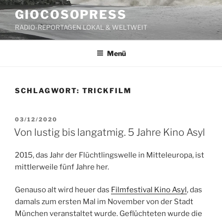
Zum
GIOCOSOPRESS
Inhalt
RADIO-REPORTAGEN LOKAL & WELTWEIT
springen
Menü
SCHLAGWORT:
TRICKFILM
VERÖFFENTLICHT
03/12/2020
AM
Von lustig bis langatmig. 5 Jahre Kino Asyl
2015, das Jahr der Flüchtlingswelle in Mitteleuropa, ist
mittlerweile fünf Jahre her.
Genauso alt wird heuer das
Filmfestival Kino Asyl
, das
damals zum ersten Mal im November von der Stadt
München veranstaltet wurde. Geflüchteten wurde die