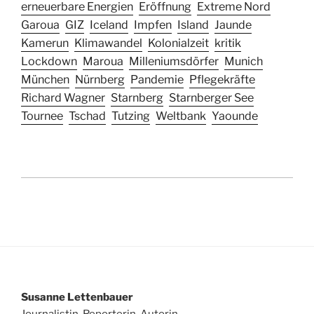
erneuerbare Energien
Eröffnung
Extreme Nord
Garoua
GIZ
Iceland
Impfen
Island
Jaunde
Kamerun
Klimawandel
Kolonialzeit
kritik
Lockdown
Maroua
Milleniumsdörfer
Munich
München
Nürnberg
Pandemie
Pflegekräfte
Richard Wagner
Starnberg
Starnberger See
Tournee
Tschad
Tutzing
Weltbank
Yaounde
Susanne Lettenbauer