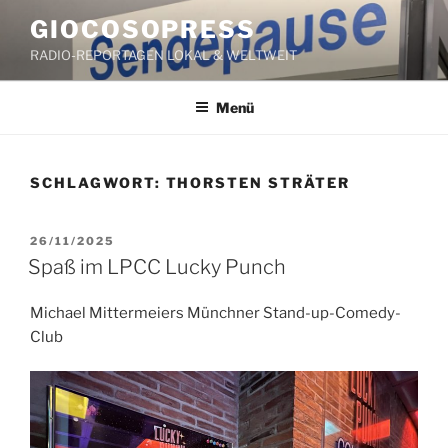
Zum
GIOCOSOPRESS
Inhalt
RADIO-REPORTAGEN LOKAL & WELTWEIT
springen
Menü
SCHLAGWORT:
THORSTEN STRÄTER
VERÖFFENTLICHT
26/11/2025
AM
Spaß im LPCC Lucky Punch
Michael Mittermeiers Münchner Stand-up-Comedy-
Club