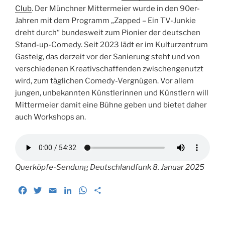
Club
. Der Münchner Mittermeier wurde in den 90er-
Jahren mit dem Programm „Zapped – Ein TV-Junkie
dreht durch“ bundesweit zum Pionier der deutschen
Stand-up-Comedy. Seit 2023 lädt er im Kulturzentrum
Gasteig, das derzeit vor der Sanierung steht und von
verschiedenen Kreativschaffenden zwischengenutzt
wird, zum täglichen Comedy-Vergnügen. Vor allem
jungen, unbekannten Künstlerinnen und Künstlern will
Mittermeier damit eine Bühne geben und bietet daher
auch Workshops an.
Querköpfe-Sendung Deutschlandfunk 8. Januar 2025
F
T
E
L
W
T
a
w
m
i
h
e
c
i
a
n
a
i
e
t
i
k
t
l