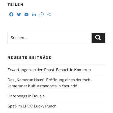
b
t
l
e
s
e
TEILEN
o
e
d
A
n
F
T
E
L
W
T
o
r
I
p
a
w
m
i
h
e
k
n
p
c
i
a
n
a
i
e
t
i
k
t
l
Suchen
b
t
l
e
s
e
Suche
nach:
o
e
d
A
n
o
r
I
p
k
n
p
NEUESTE BEITRÄGE
Erwartungen an den Papst-Besuch in Kamerun
Das „Kamerun Haus“. Eröffnung eines deutsch-
kameruner Kulturstandorts in Yaoundé
Unterwegs in Douala.
Spaß im LPCC Lucky Punch