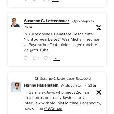
Susanne C. Lettenbauer
@giocosopress
·
26 Juli
In Kürze online > Belastete Geschichte:
Nicht aufgearbeitet? Was Michel Friedman
zu Bayreuther Festspielen sagen möchte ...
via
@YouTube
X
1
1
Susanne C. Lettenbauer Retweetet
Hanno Hauenstein
@hahauenstein
·
23 Juli
‘In Germany, Jews who reject Zionism
are seen as not really Jewish’ – my
interview with violinist Michael Barenboim,
now online
@972mag