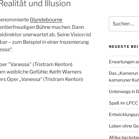
ealität und Illusion
a
w
c
i
a
e
t
i
Suchen
 renommierte
Glyndebourne
b
t
l
nach:
mentierfreudigen Bühne machen. Dann
o
e
ldirektor unerwartet ab. Seine Vision ist
o
r
ar – zum Beispiel in einer Inszenierung
k
NEUESTE BE
essa“.
Erwartungen a
um weibliche Gefühle: Keith Warners
Das „Kamerun H
rs Oper „Vanessa“ (Tristram Kenton)
kameruner Kult
Unterwegs in D
Spaß im LPCC
Entwicklungszu
Leben ohne Ge
Afrika backsta