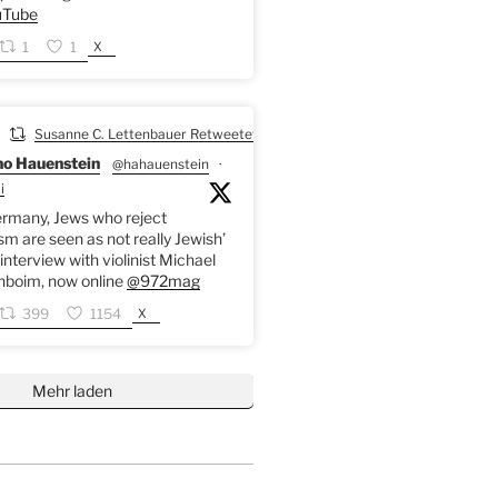
Tube
X
1
1
Susanne C. Lettenbauer Retweetet
o Hauenstein
@hahauenstein
·
i
ermany, Jews who reject
sm are seen as not really Jewish’
interview with violinist Michael
nboim, now online
@972mag
X
399
1154
Mehr laden