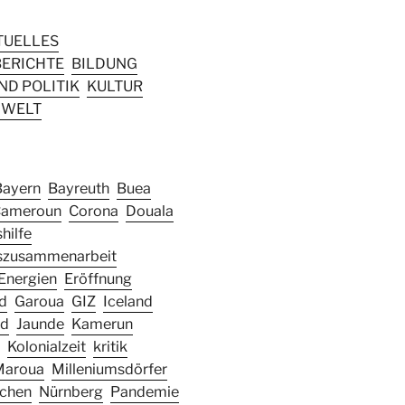
TUELLES
ERICHTE
BILDUNG
D POLITIK
KULTUR
WELT
Bayern
Bayreuth
Buea
ameroun
Corona
Douala
hilfe
szusammenarbeit
Energien
Eröffnung
d
Garoua
GIZ
Iceland
nd
Jaunde
Kamerun
Kolonialzeit
kritik
Maroua
Milleniumsdörfer
chen
Nürnberg
Pandemie