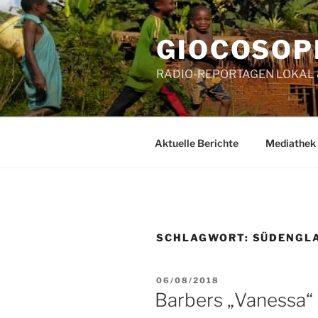
Zum
Inhalt
GIOCOSOP
springen
RADIO-REPORTAGEN LOKAL
Aktuelle Berichte
Mediathek
SCHLAGWORT:
SÜDENGL
VERÖFFENTLICHT
06/08/2018
AM
Barbers „Vanessa“