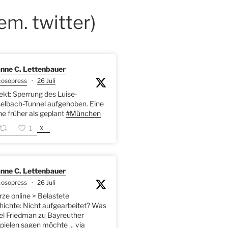
em. twitter)
nne C. Lettenbauer
cosopress
·
26 Juli
kt: Sperrung des Luise-
elbach-Tunnel aufgehoben. Eine
 früher als geplant
#München
X
1
nne C. Lettenbauer
cosopress
·
26 Juli
rze online > Belastete
ichte: Nicht aufgearbeitet? Was
l Friedman zu Bayreuther
pielen sagen möchte ... via