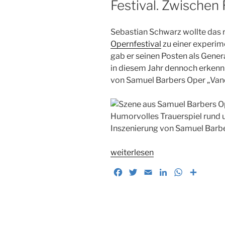
Festival. Zwischen R
Sebastian Schwarz wollte das
Opernfestival
zu einer experi
gab er seinen Posten als Genera
in diesem Jahr dennoch erkennb
von Samuel Barbers Oper „Van
Humorvolles Trauerspiel rund 
Inszenierung von Samuel Barbe
„Barbers
weiterlesen
„Vanessa“
F
T
E
L
W
T
beim
a
w
m
i
h
e
Glyndebourne
c
i
a
n
a
i
Festival.
e
t
i
k
t
l
Zwischen
b
t
l
e
s
e
Realität