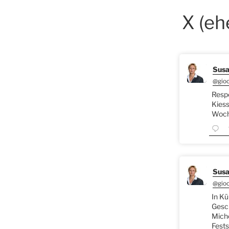
X (eh
Susa
@gio
Respe
Kiess
Woche
Susa
@gio
In Kü
Gesch
Miche
Fests