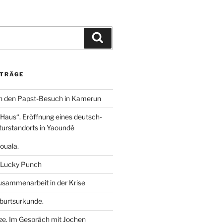
m
i
h
e
n
a
i
k
t
l
e
s
e
Suchen
d
A
n
I
p
n
p
ITRÄGE
n den Papst-Besuch in Kamerun
aus“. Eröffnung eines deutsch-
urstandorts in Yaoundé
ouala.
 Lucky Punch
sammenarbeit in der Krise
burtsurkunde.
ge. Im Gespräch mit Jochen