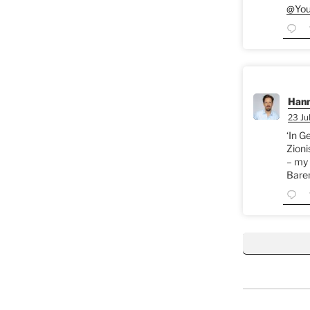
@You
Hann
23 Jul
‘In G
Zioni
– my 
Bare