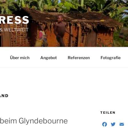
RESS
 & WELTWEIT
Über mich
Angebot
Referenzen
Fotografie
AND
TEILEN
 beim Glyndebourne
F
T
E