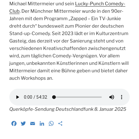
Michael Mittermeier und sein
Lucky-Punch Comedy-
Club
. Der Münchner Mittermeier wurde in den 90er-
Jahren mit dem Programm „Zapped – Ein TV-Junkie
dreht durch“ bundesweit zum Pionier der deutschen
Stand-up-Comedy. Seit 2023 lädt er im Kulturzentrum
Gasteig, das derzeit vor der Sanierung steht und von
verschiedenen Kreativschaffenden zwischengenutzt
wird, zum täglichen Comedy-Vergnügen. Vor allem
jungen, unbekannten Künstlerinnen und Künstlern will
Mittermeier damit eine Bühne geben und bietet daher
auch Workshops an.
Querköpfe-Sendung Deutschlandfunk 8. Januar 2025
F
T
E
L
W
T
a
w
m
i
h
e
c
i
a
n
a
i