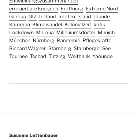
Entwicklungszusammenarbeit
erneuerbare Energien
Eröffnung
Extreme Nord
Garoua
GIZ
Iceland
Impfen
Island
Jaunde
Kamerun
Klimawandel
Kolonialzeit
kritik
Lockdown
Maroua
Milleniumsdörfer
Munich
München
Nürnberg
Pandemie
Pflegekräfte
Richard Wagner
Starnberg
Starnberger See
Tournee
Tschad
Tutzing
Weltbank
Yaounde
Susanne Lettenbauer