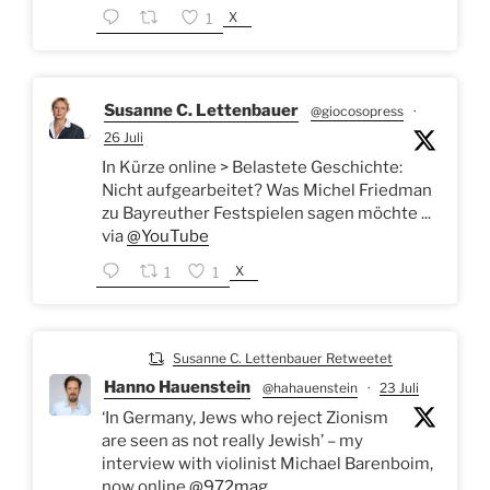
X
1
Susanne C. Lettenbauer
@giocosopress
·
26 Juli
In Kürze online > Belastete Geschichte:
Nicht aufgearbeitet? Was Michel Friedman
zu Bayreuther Festspielen sagen möchte ...
via
@YouTube
X
1
1
Susanne C. Lettenbauer Retweetet
Hanno Hauenstein
@hahauenstein
·
23 Juli
‘In Germany, Jews who reject Zionism
are seen as not really Jewish’ – my
interview with violinist Michael Barenboim,
now online
@972mag