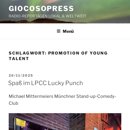
Zum
GIOCOSOPRESS
Inhalt
RADIO-REPORTAGEN LOKAL & WELTWEIT
springen
Menü
SCHLAGWORT:
PROMOTION OF YOUNG
TALENT
VERÖFFENTLICHT
26/11/2025
AM
Spaß im LPCC Lucky Punch
Michael Mittermeiers Münchner Stand-up-Comedy-
Club