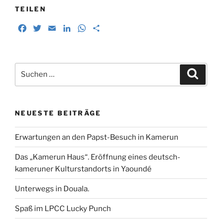
b
t
l
e
s
e
TEILEN
o
e
d
A
n
F
T
E
L
W
T
o
r
I
p
a
w
m
i
h
e
k
n
p
c
i
a
n
a
i
e
t
i
k
t
l
Suchen
b
t
l
e
s
e
Suche
nach:
o
e
d
A
n
o
r
I
p
k
n
p
NEUESTE BEITRÄGE
Erwartungen an den Papst-Besuch in Kamerun
Das „Kamerun Haus“. Eröffnung eines deutsch-
kameruner Kulturstandorts in Yaoundé
Unterwegs in Douala.
Spaß im LPCC Lucky Punch