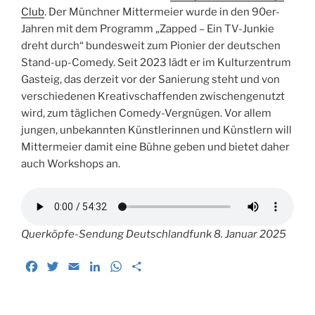
Club
. Der Münchner Mittermeier wurde in den 90er-
Jahren mit dem Programm „Zapped – Ein TV-Junkie
dreht durch“ bundesweit zum Pionier der deutschen
Stand-up-Comedy. Seit 2023 lädt er im Kulturzentrum
Gasteig, das derzeit vor der Sanierung steht und von
verschiedenen Kreativschaffenden zwischengenutzt
wird, zum täglichen Comedy-Vergnügen. Vor allem
jungen, unbekannten Künstlerinnen und Künstlern will
Mittermeier damit eine Bühne geben und bietet daher
auch Workshops an.
Querköpfe-Sendung Deutschlandfunk 8. Januar 2025
F
T
E
L
W
T
a
w
m
i
h
e
c
i
a
n
a
i
e
t
i
k
t
l