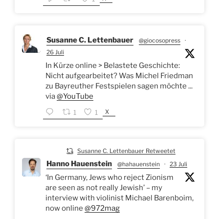
Susanne C. Lettenbauer
@giocosopress
·
26 Juli
In Kürze online > Belastete Geschichte:
Nicht aufgearbeitet? Was Michel Friedman
zu Bayreuther Festspielen sagen möchte ...
via
@YouTube
X
1
1
Susanne C. Lettenbauer Retweetet
Hanno Hauenstein
@hahauenstein
·
23 Juli
‘In Germany, Jews who reject Zionism
are seen as not really Jewish’ – my
interview with violinist Michael Barenboim,
now online
@972mag