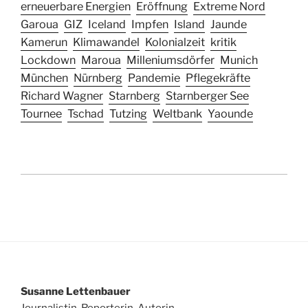
erneuerbare Energien
Eröffnung
Extreme Nord
Garoua
GIZ
Iceland
Impfen
Island
Jaunde
Kamerun
Klimawandel
Kolonialzeit
kritik
Lockdown
Maroua
Milleniumsdörfer
Munich
München
Nürnberg
Pandemie
Pflegekräfte
Richard Wagner
Starnberg
Starnberger See
Tournee
Tschad
Tutzing
Weltbank
Yaounde
Susanne Lettenbauer