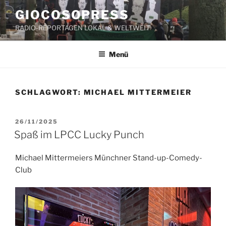
Zum
GIOCOSOPRESS
Inhalt
RADIO-REPORTAGEN LOKAL & WELTWEIT
springen
Menü
SCHLAGWORT:
MICHAEL MITTERMEIER
VERÖFFENTLICHT
26/11/2025
AM
Spaß im LPCC Lucky Punch
Michael Mittermeiers Münchner Stand-up-Comedy-
Club