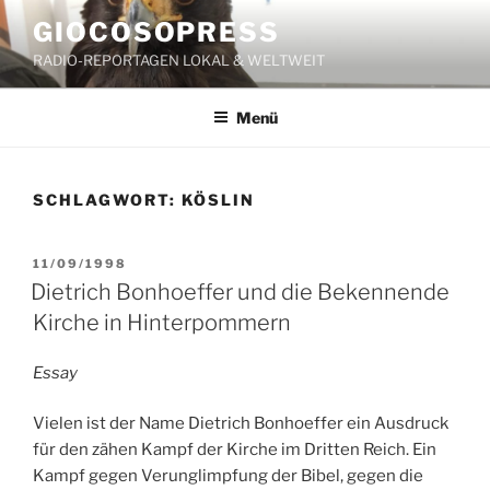
Zum
GIOCOSOPRESS
Inhalt
RADIO-REPORTAGEN LOKAL & WELTWEIT
springen
Menü
SCHLAGWORT:
KÖSLIN
VERÖFFENTLICHT
11/09/1998
AM
Dietrich Bonhoeffer und die Bekennende
Kirche in Hinterpommern
Essay
Vielen ist der Name Dietrich Bonhoeffer ein Ausdruck
für den zähen Kampf der Kirche im Dritten Reich. Ein
Kampf gegen Verunglimpfung der Bibel, gegen die