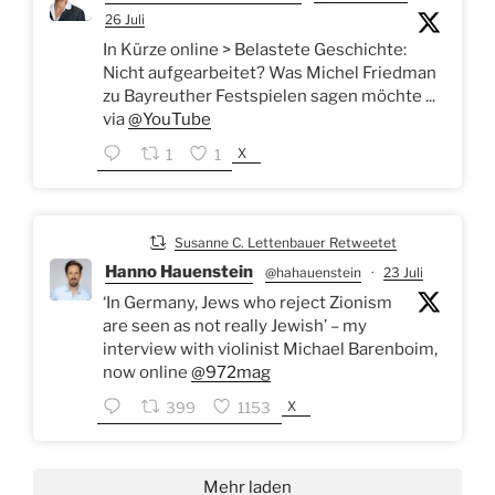
26 Juli
In Kürze online > Belastete Geschichte:
Nicht aufgearbeitet? Was Michel Friedman
zu Bayreuther Festspielen sagen möchte ...
via
@YouTube
X
1
1
Susanne C. Lettenbauer Retweetet
Hanno Hauenstein
@hahauenstein
·
23 Juli
‘In Germany, Jews who reject Zionism
are seen as not really Jewish’ – my
interview with violinist Michael Barenboim,
now online
@972mag
X
399
1153
Mehr laden