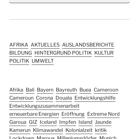
AFRIKA
AKTUELLES
AUSLANDSBERICHTE
BILDUNG
HINTERGRUND POLITIK
KULTUR
POLITIK
UMWELT
Afrika
Bali
Bayern
Bayreuth
Buea
Cameroon
Cameroun
Corona
Douala
Entwicklungshilfe
Entwicklungszusammenarbeit
erneuerbare Energien
Eröffnung
Extreme Nord
Garoua
GIZ
Iceland
Impfen
Island
Jaunde
Kamerun
Klimawandel
Kolonialzeit
kritik
Lockdown
Maroua
Milleniumsdörfer
Munich