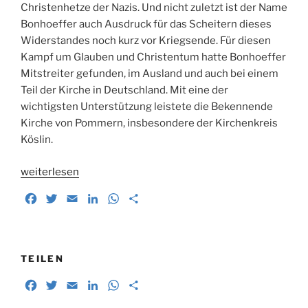
Christenhetze der Nazis. Und nicht zuletzt ist der Name
Bonhoeffer auch Ausdruck für das Scheitern dieses
Widerstandes noch kurz vor Kriegsende. Für diesen
Kampf um Glauben und Christentum hatte Bonhoeffer
Mitstreiter gefunden, im Ausland und auch bei einem
Teil der Kirche in Deutschland. Mit eine der
wichtigsten Unterstützung leistete die Bekennende
Kirche von Pommern, insbesondere der Kirchenkreis
Köslin.
„Dietrich
weiterlesen
Bonhoeffer
F
T
E
L
W
T
und
a
w
m
i
h
e
die
c
i
a
n
a
i
Bekennende
e
t
i
k
t
l
Kirche
b
t
l
e
s
e
TEILEN
in
o
e
d
A
n
F
T
E
L
W
T
Hinterpommern“
o
r
I
p
a
w
m
i
h
e
k
n
p