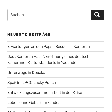
c
i
a
n
a
i
e
t
i
k
t
l
Suchen
b
t
l
e
s
e
Suche
nach:
o
e
d
A
n
o
r
I
p
k
n
p
NEUESTE BEITRÄGE
Erwartungen an den Papst-Besuch in Kamerun
Das „Kamerun Haus“. Eröffnung eines deutsch-
kameruner Kulturstandorts in Yaoundé
Unterwegs in Douala.
Spaß im LPCC Lucky Punch
Entwicklungszusammenarbeit in der Krise
Leben ohne Geburtsurkunde.