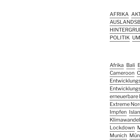
AFRIKA
AK
AUSLANDSB
HINTERGRUN
POLITIK
UM
Afrika
Bali
Cameroon
C
Entwicklungs
Entwicklung
erneuerbare 
Extreme Nor
Impfen
Isla
Klimawandel
Lockdown
Munich
Mün