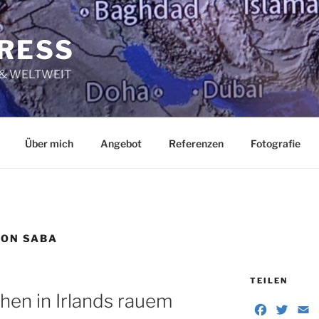
RESS
 & WELTWEIT
Über mich
Angebot
Referenzen
Fotografie
VON SABA
TEILEN
en in Irlands rauem
F
T
E