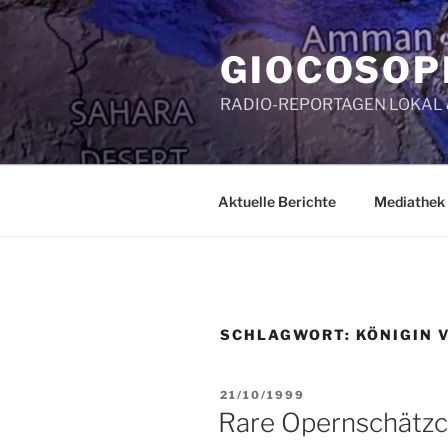
Zum
Inhalt
GIOCOSOP
springen
RADIO-REPORTAGEN LOKAL
Aktuelle Berichte
Mediathek
SCHLAGWORT:
KÖNIGIN 
VERÖFFENTLICHT
21/10/1999
AM
Rare Opernschätzch