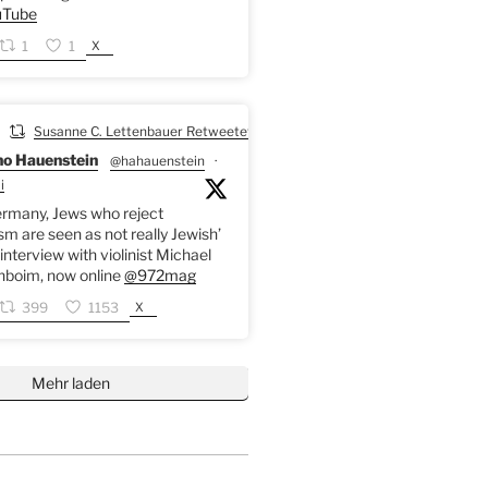
Tube
X
1
1
Susanne C. Lettenbauer Retweetet
o Hauenstein
@hahauenstein
·
i
ermany, Jews who reject
sm are seen as not really Jewish’
interview with violinist Michael
nboim, now online
@972mag
X
399
1153
Mehr laden