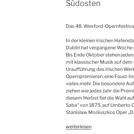
Südosten
Das 48. Wexford-Opernfestiva
In der kleinen irischen Hafens
Dublin hat vergangene Woche
Bis Ende Oktober stehen jeden
mit klassischer Musik auf de
Uraufführung des irischen Werk
Opernpremieren, eine Faust-In
vieles mehr. Die besondere A
ziehen wie jedes Jahr die Premi
diesem Herbst fiel die Wahl au
Saba“ von 1875, auf Umberto G
Stanislaw Moniuszkos Oper „Da
„Rare
weiterlesen
Opernschätzchen