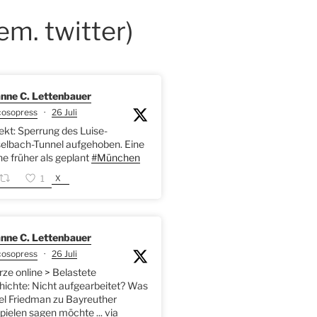
em. twitter)
nne C. Lettenbauer
cosopress
·
26 Juli
kt: Sperrung des Luise-
elbach-Tunnel aufgehoben. Eine
 früher als geplant
#München
X
1
nne C. Lettenbauer
cosopress
·
26 Juli
rze online > Belastete
ichte: Nicht aufgearbeitet? Was
l Friedman zu Bayreuther
pielen sagen möchte ... via