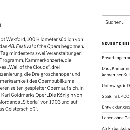
a
w
c
i
a
e
t
i
Suchen
b
t
l
nach:
l
o
e
o
r
tadt Wexford, 100 Kilometer südlich von
k
NEUESTE BE
 das
48. Festival of the Opera
begonnen.
 Tag mindestens zwei Veranstaltungen
Erwartungen a
m Programm, Kammerkonzerte, die
es „Wall of the Clouds“, drei
Das „Kamerun H
szenierung, die Dreigroschenoper und
kameruner Kult
ufmerksamkeit des Opernpublikums
Unterwegs in D
eren selten gespielter Opern auf sich. In
f Karl Goldmarks Oper „Die Königin von
Spaß im LPCC
iordanos „Siberia“ von 1903 und auf
Entwicklungszu
s Geisterschloß“.
Leben ohne Ge
Afrika backsta