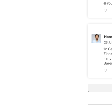
@You
Hann
23 Jul
‘In G
Zioni
– my 
Bare