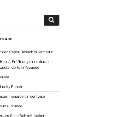
m
i
h
e
n
a
i
k
t
l
e
s
e
Suchen
d
A
n
I
p
n
p
ITRÄGE
n den Papst-Besuch in Kamerun
aus“. Eröffnung eines deutsch-
urstandorts in Yaoundé
ouala.
 Lucky Punch
sammenarbeit in der Krise
burtsurkunde.
ge. Im Gespräch mit Jochen