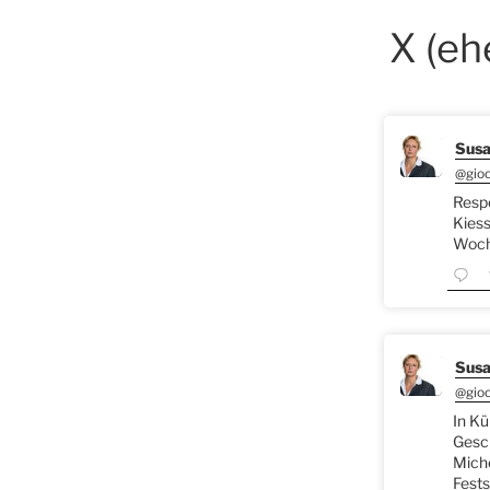
X (eh
Susa
@gio
Respe
Kiess
Woche
Susa
@gio
In Kü
Gesch
Miche
Fests