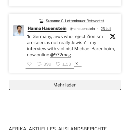
Susanne C. Lettenbauer Retweetet
Hanno Hauenstein
@hahauenstein
·
23 Juli
‘In Germany, Jews who reject Zionism
are seen as not really Jewish’ – my
interview with violinist Michael Barenboim,
now online
@972mag
X
399
1153
Mehr laden
AFRIKA
AKTUELLES
AUSLANDSBERICHTE