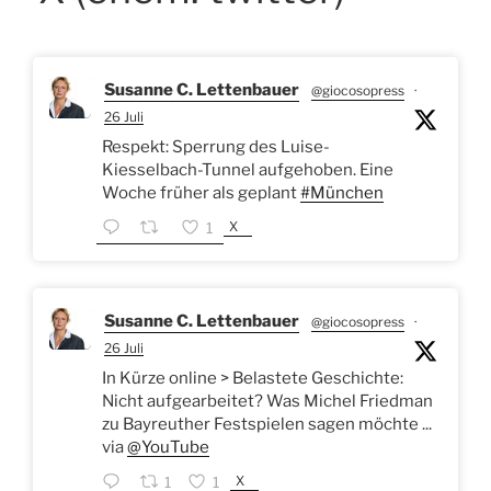
Susanne C. Lettenbauer
@giocosopress
·
26 Juli
Respekt: Sperrung des Luise-
Kiesselbach-Tunnel aufgehoben. Eine
Woche früher als geplant
#München
X
1
Susanne C. Lettenbauer
@giocosopress
·
26 Juli
In Kürze online > Belastete Geschichte:
Nicht aufgearbeitet? Was Michel Friedman
zu Bayreuther Festspielen sagen möchte ...
via
@YouTube
X
1
1