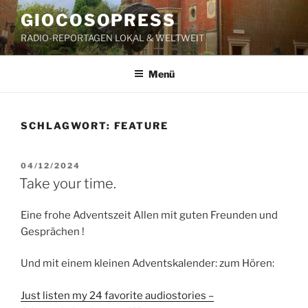
Zum
GIOCOSOPRESS
Inhalt
RADIO-REPORTAGEN LOKAL & WELTWEIT
springen
Menü
SCHLAGWORT:
FEATURE
VERÖFFENTLICHT
04/12/2024
AM
Take your time.
Eine frohe Adventszeit Allen mit guten Freunden und
Gesprächen !
Und mit einem kleinen Adventskalender: zum Hören:
Just listen my 24 favorite audiostories –