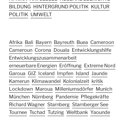
BILDUNG
HINTERGRUND POLITIK
KULTUR
POLITIK
UMWELT
Afrika
Bali
Bayern
Bayreuth
Buea
Cameroon
Cameroun
Corona
Douala
Entwicklungshilfe
Entwicklungszusammenarbeit
erneuerbare Energien
Eröffnung
Extreme Nord
Garoua
GIZ
Iceland
Impfen
Island
Jaunde
Kamerun
Klimawandel
Kolonialzeit
kritik
Lockdown
Maroua
Milleniumsdörfer
Munich
München
Nürnberg
Pandemie
Pflegekräfte
Richard Wagner
Starnberg
Starnberger See
Tournee
Tschad
Tutzing
Weltbank
Yaounde