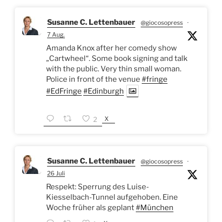
Susanne C. Lettenbauer
@giocosopress
·
7 Aug.
Amanda Knox after her comedy show
„Cartwheel“. Some book signing and talk
with the public. Very thin small woman.
Police in front of the venue
#fringe
#EdFringe
#Edinburgh
X
2
Susanne C. Lettenbauer
@giocosopress
·
26 Juli
Respekt: Sperrung des Luise-
Kiesselbach-Tunnel aufgehoben. Eine
Woche früher als geplant
#München