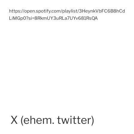
https://open.spotify.com/playlist/3HeynkVbFC6B8hCd
LiMGp0?si=8RkmUY3uRLa7UYv681RsQA
X (ehem. twitter)