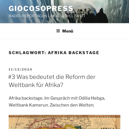
Zum
GIOCOSOPRESS
Inhalt
RADIO-REPORTAGEN LOKAL & WELTWEIT
springen
Menü
SCHLAGWORT:
AFRIKA BACKSTAGE
VERÖFFENTLICHT
11/12/2024
AM
#3 Was bedeutet die Reform der
Weltbank für Afrika?
Afrika backstage. Im Gespräch mit Odilia Hebga,
Weltbank Kamerun. Zwischen den Welten.