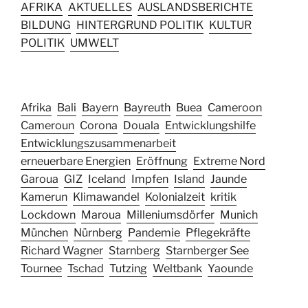
AFRIKA
AKTUELLES
AUSLANDSBERICHTE
BILDUNG
HINTERGRUND POLITIK
KULTUR
POLITIK
UMWELT
Afrika
Bali
Bayern
Bayreuth
Buea
Cameroon
Cameroun
Corona
Douala
Entwicklungshilfe
Entwicklungszusammenarbeit
erneuerbare Energien
Eröffnung
Extreme Nord
Garoua
GIZ
Iceland
Impfen
Island
Jaunde
Kamerun
Klimawandel
Kolonialzeit
kritik
Lockdown
Maroua
Milleniumsdörfer
Munich
München
Nürnberg
Pandemie
Pflegekräfte
Richard Wagner
Starnberg
Starnberger See
Tournee
Tschad
Tutzing
Weltbank
Yaounde