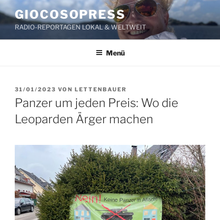
Zum
GIOCOSOPRESS
Inhalt
RADIO-REPORTAGEN LOKAL & WELTWEIT
springen
Menü
VERÖFFENTLICHT
31/01/2023
VON
LETTENBAUER
AM
Panzer um jeden Preis: Wo die
Leoparden Ärger machen