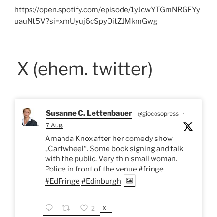
https://open.spotify.com/episode/1yJcwYTGmNRGFYy
uauNt5V?si=xmUyuj6cSpyOitZJMkmGwg
X (ehem. twitter)
Susanne C. Lettenbauer
@giocosopress
·
7 Aug.
Amanda Knox after her comedy show
„Cartwheel“. Some book signing and talk
with the public. Very thin small woman.
Police in front of the venue
#fringe
#EdFringe
#Edinburgh
X
2