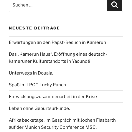
Suchen
b
t
l
e
s
e
Suche
nach:
o
e
d
A
n
o
r
I
p
k
n
p
NEUESTE BEITRÄGE
Erwartungen an den Papst-Besuch in Kamerun
Das „Kamerun Haus“. Eröffnung eines deutsch-
kameruner Kulturstandorts in Yaoundé
Unterwegs in Douala.
Spaß im LPCC Lucky Punch
Entwicklungszusammenarbeit in der Krise
Leben ohne Geburtsurkunde.
Afrika backstage. Im Gespräch mit Jochen Flasbarth
auf der Munich Security Conference MSC.