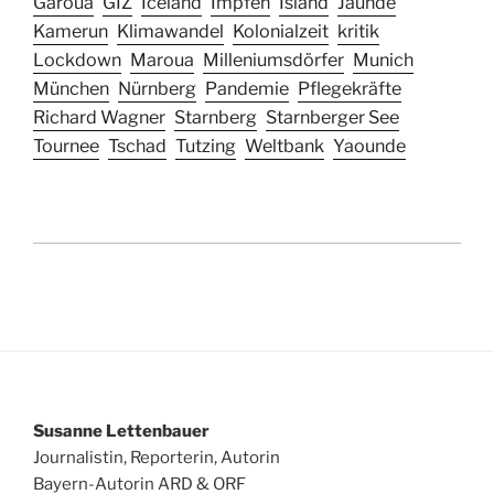
Garoua
GIZ
Iceland
Impfen
Island
Jaunde
Kamerun
Klimawandel
Kolonialzeit
kritik
Lockdown
Maroua
Milleniumsdörfer
Munich
München
Nürnberg
Pandemie
Pflegekräfte
Richard Wagner
Starnberg
Starnberger See
Tournee
Tschad
Tutzing
Weltbank
Yaounde
Susanne Lettenbauer
Journalistin, Reporterin, Autorin
Bayern-Autorin ARD & ORF