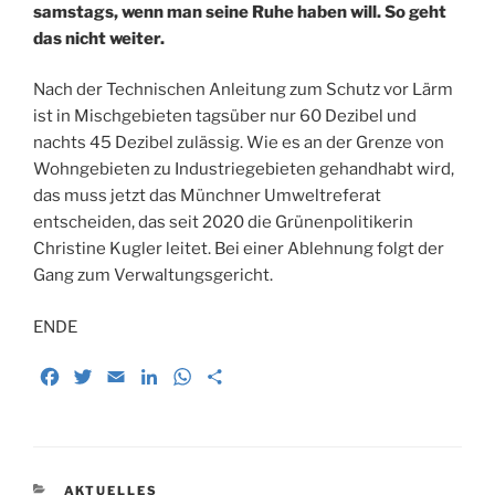
samstags, wenn man seine Ruhe haben will. So geht
das nicht weiter.
Nach der Technischen Anleitung zum Schutz vor Lärm
ist in Mischgebieten tagsüber nur 60 Dezibel und
nachts 45 Dezibel zulässig. Wie es an der Grenze von
Wohngebieten zu Industriegebieten gehandhabt wird,
das muss jetzt das Münchner Umweltreferat
entscheiden, das seit 2020 die Grünenpolitikerin
Christine Kugler leitet. Bei einer Ablehnung folgt der
Gang zum Verwaltungsgericht.
ENDE
F
T
E
L
W
T
a
w
m
i
h
e
c
i
a
n
a
i
e
t
i
k
t
l
b
t
l
e
s
e
KATEGORIEN
AKTUELLES