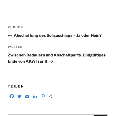
o
e
d
A
n
o
r
I
p
k
n
p
Beitragsnavigation
Vorheriger
ZURÜCK
Beitrag
Abschaffung des Solizuschlags – Ja oder Nein?
Nächster
WEITER
Beitrag
Zwischen Bedauern und Abschaltparty. Endgültiges
Ende von AKW Isar II
TEILEN
F
T
E
L
W
T
a
w
m
i
h
e
c
i
a
n
a
i
e
t
i
k
t
l