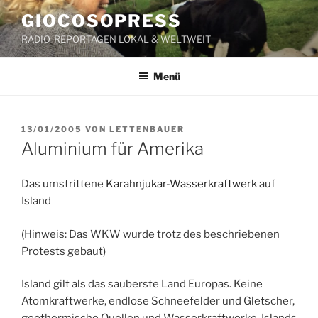
Zum
GIOCOSOPRESS
Inhalt
RADIO-REPORTAGEN LOKAL & WELTWEIT
springen
Menü
VERÖFFENTLICHT
13/01/2005
VON
LETTENBAUER
AM
Aluminium für Amerika
Das umstrittene
Karahnjukar-Wasserkraftwerk
auf
Island
(Hinweis: Das WKW wurde trotz des beschriebenen
Protests gebaut)
Island gilt als das sauberste Land Europas. Keine
Atomkraftwerke, endlose Schneefelder und Gletscher,