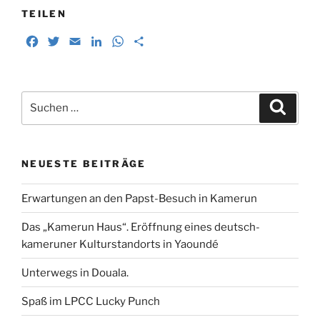
TEILEN
F
T
E
L
W
T
a
w
m
i
h
e
c
i
a
n
a
i
e
t
i
k
t
l
Suchen
b
t
l
e
s
e
Suche
nach:
o
e
d
A
n
o
r
I
p
k
n
p
NEUESTE BEITRÄGE
Erwartungen an den Papst-Besuch in Kamerun
Das „Kamerun Haus“. Eröffnung eines deutsch-
kameruner Kulturstandorts in Yaoundé
Unterwegs in Douala.
Spaß im LPCC Lucky Punch